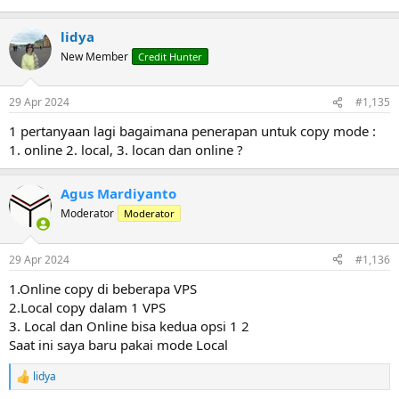
lidya
New Member
Credit Hunter
29 Apr 2024
#1,135
1 pertanyaan lagi bagaimana penerapan untuk copy mode :
1. online 2. local, 3. locan dan online ?
Agus Mardiyanto
Moderator
Moderator
29 Apr 2024
#1,136
1.Online copy di beberapa VPS
2.Local copy dalam 1 VPS
3. Local dan Online bisa kedua opsi 1 2
Saat ini saya baru pakai mode Local
lidya
R
e