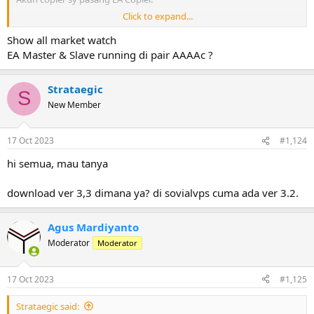
Click to expand...
Hasilnya : ga jalan.
Notif pair (c) not available
Show all market watch
EA Master & Slave running di pair AAAAc ?
Strataegic
S
New Member
17 Oct 2023
#1,124
hi semua, mau tanya
download ver 3,3 dimana ya? di sovialvps cuma ada ver 3.2.
Agus Mardiyanto
Moderator
Moderator
17 Oct 2023
#1,125
Strataegic said: