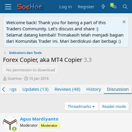
Log in
Register
Welcome back! Thank you for being a part of this
Traders Community. Let's discuss and share :)
Selamat datang kembali! Trimakasih telah menjadi bagian
dari Komunitas Trader ini. Mari berdiskusi dan berbagi :)
Indicators dan Tools
Forex Copier, aka MT4 Copier
3.3
No permission to download
T
S
SoeHoe
15 Jan 2016
h
t
Settings
r
Updates (13)
a
Reviews (48)
History
Discussion
e
r
a
t
d
d
Threadmarks
Reader mode
s
a
t
t
Agus Mardiyanto
a
e
Moderator
r
Moderator
t