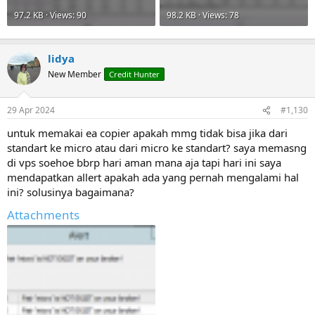
97.2 KB · Views: 90
98.2 KB · Views: 78
lidya
New Member
Credit Hunter
29 Apr 2024
#1,130
untuk memakai ea copier apakah mmg tidak bisa jika dari
standart ke micro atau dari micro ke standart? saya memasng
di vps soehoe bbrp hari aman mana aja tapi hari ini saya
mendapatkan allert apakah ada yang pernah mengalami hal
ini? solusinya bagaimana?
Attachments