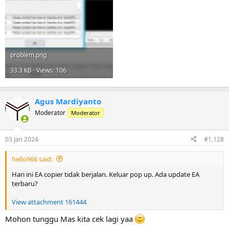
problem.png
33.3 KB · Views: 106
Agus Mardiyanto
Moderator
Moderator
03 Jan 2024
#1,128
hello966 said:
Hari ini EA copier tidak berjalan. Keluar pop up. Ada update EA
terbaru?
View attachment 161444
Mohon tunggu Mas kita cek lagi yaa