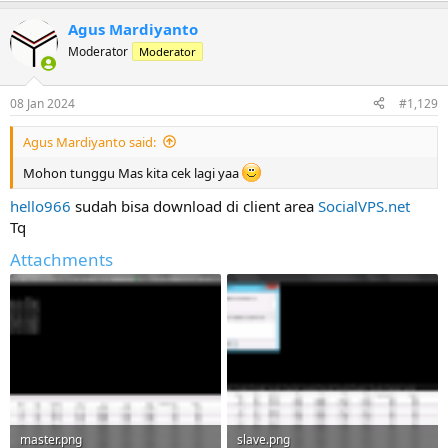
Agus Mardiyanto
Moderator
Moderator
08 Jan 2024
#1,129
Agus Mardiyanto said:
Mohon tunggu Mas kita cek lagi yaa
hello966
sudah bisa download di client area
SocialVPS.net
Tq
Attachments
master.png
slave.png