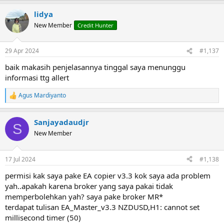
a
lidya
c
t
New Member
Credit Hunter
i
o
n
29 Apr 2024
#1,137
s
:
baik makasih penjelasannya tinggal saya menunggu
informasi ttg allert
Agus Mardiyanto
R
e
a
Sanjayadaudjr
c
S
t
New Member
i
o
n
17 Jul 2024
#1,138
s
:
permisi kak saya pake EA copier v3.3 kok saya ada problem
yah..apakah karena broker yang saya pakai tidak
memperbolehkan yah? saya pake broker MR*
terdapat tulisan EA_Master_v3.3 NZDUSD,H1: cannot set
millisecond timer (50)