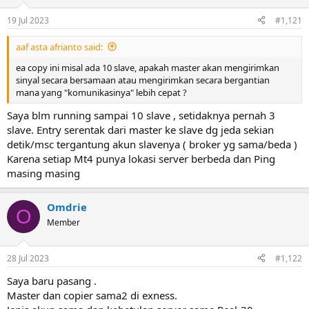
e
19 Jul 2023
#1,121
r
aaf asta afrianto said:
ea copy ini misal ada 10 slave, apakah master akan mengirimkan
sinyal secara bersamaan atau mengirimkan secara bergantian
mana yang "komunikasinya" lebih cepat ?
Saya blm running sampai 10 slave , setidaknya pernah 3
slave. Entry serentak dari master ke slave dg jeda sekian
detik/msc tergantung akun slavenya ( broker yg sama/beda )
Karena setiap Mt4 punya lokasi server berbeda dan Ping
masing masing
Omdrie
O
Member
28 Jul 2023
#1,122
Saya baru pasang .
Master dan copier sama2 di exness.