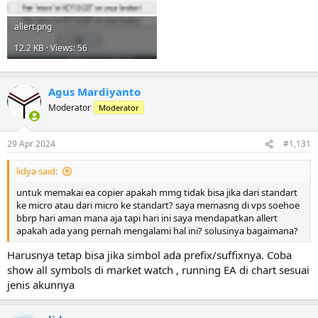
allert.png
12.2 KB · Views: 56
Agus Mardiyanto
Moderator
Moderator
29 Apr 2024
#1,131
lidya said:
untuk memakai ea copier apakah mmg tidak bisa jika dari standart
ke micro atau dari micro ke standart? saya memasng di vps soehoe
bbrp hari aman mana aja tapi hari ini saya mendapatkan allert
apakah ada yang pernah mengalami hal ini? solusinya bagaimana?
Harusnya tetap bisa jika simbol ada prefix/suffixnya. Coba
show all symbols di market watch , running EA di chart sesuai
jenis akunnya