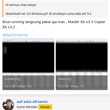
hi semua, mau tanya
download ver 3,3 dimana ya? di sovialvps cuma ada ver 3.2.
Bisa running langsung pakai aja mas , Master EA v3.3 Copier
EA v3.2
Attachments
master.png
slave.png
53.1 KB · Views: 142
53.2 KB · Views: 131
aaf asta afrianto
Active Member
Pioneer