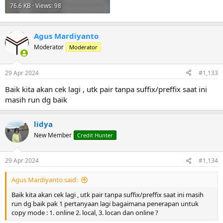
76.6 KB · Views: 98
Agus Mardiyanto
Moderator
Moderator
29 Apr 2024
#1,133
Baik kita akan cek lagi , utk pair tanpa suffix/preffix saat ini
masih run dg baik
lidya
New Member
Credit Hunter
29 Apr 2024
#1,134
Agus Mardiyanto said:
Baik kita akan cek lagi , utk pair tanpa suffix/preffix saat ini masih
run dg baik pak 1 pertanyaan lagi bagaimana penerapan untuk
copy mode : 1. online 2. local, 3. locan dan online ?