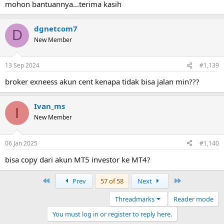
mohon bantuannya...terima kasih
dgnetcom7
D
New Member
13 Sep 2024
#1,139
broker exneess akun cent kenapa tidak bisa jalan min???
Ivan_ms
I
New Member
06 Jan 2025
#1,140
bisa copy dari akun MT5 investor ke MT4?
First
Last
Prev
57 of 58
Next
Threadmarks
Reader mode
You must log in or register to reply here.