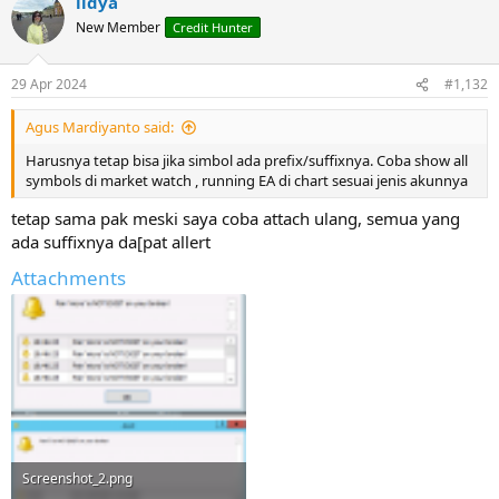
lidya
New Member
Credit Hunter
29 Apr 2024
#1,132
Agus Mardiyanto said:
Harusnya tetap bisa jika simbol ada prefix/suffixnya. Coba show all
symbols di market watch , running EA di chart sesuai jenis akunnya
tetap sama pak meski saya coba attach ulang, semua yang
ada suffixnya da[pat allert
Attachments
Screenshot_2.png