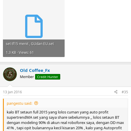
set tf15 menit , GUdan EU.set
1.3 KB · Views: 61
Old Coffee_Fx
Member
Credit Hunter
13 Jan 2016
#35
pangestu said:
kalo BT setaun full 2015 yang lolos cuman yang auto profit
supertrendMA set yang saya share sebelumnya ,, lolos setaun BT
dengan modeling 90% di akun real roboforex saya, dengan DD max
41% , tapi opit bulanannya kecil kisaran 20% , kalo yang Autoprofit