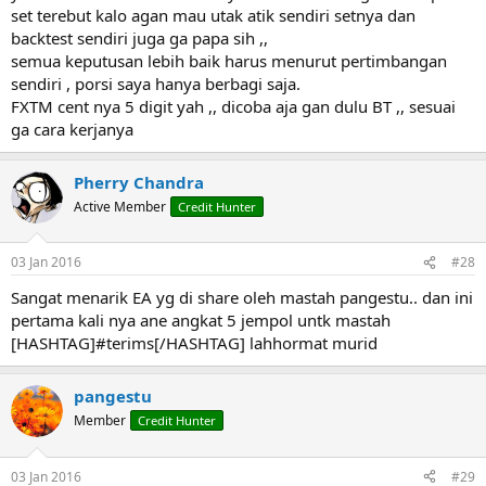
set terebut kalo agan mau utak atik sendiri setnya dan
backtest sendiri juga ga papa sih ,,
semua keputusan lebih baik harus menurut pertimbangan
sendiri , porsi saya hanya berbagi saja.
FXTM cent nya 5 digit yah ,, dicoba aja gan dulu BT ,, sesuai
ga cara kerjanya
Pherry Chandra
Active Member
Credit Hunter
03 Jan 2016
#28
Sangat menarik EA yg di share oleh mastah pangestu.. dan ini
pertama kali nya ane angkat 5 jempol untk mastah
[HASHTAG]#terims[/HASHTAG] lahhormat murid
pangestu
Member
Credit Hunter
03 Jan 2016
#29