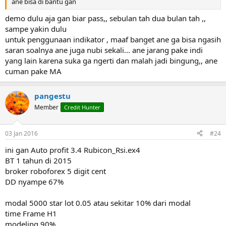
ane bisa di bantu gan
demo dulu aja gan biar pass,, sebulan tah dua bulan tah ,,
sampe yakin dulu
untuk penggunaan indikator , maaf banget ane ga bisa ngasih
saran soalnya ane juga nubi sekali... ane jarang pake indi
yang lain karena suka ga ngerti dan malah jadi bingung,, ane
cuman pake MA
pangestu
Member
Credit Hunter
03 Jan 2016
#24
ini gan Auto profit 3.4 Rubicon_Rsi.ex4
BT 1 tahun di 2015
broker roboforex 5 digit cent
DD nyampe 67%
modal 5000 star lot 0.05 atau sekitar 10% dari modal
time Frame H1
modeling 90%