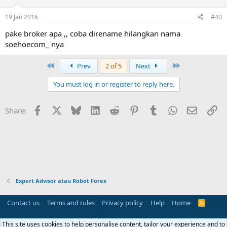
19 Jan 2016
#40
pake broker apa ,, coba direname hilangkan nama
soehoecom_ nya
First
Last
Prev
2 of 5
Next
You must log in or register to reply here.
Facebook
X
Bluesky
LinkedIn
Reddit
Pinterest
Tumblr
WhatsApp
Email
Li
Share:
Expert Advisor atau Robot Forex
Contact us
Terms and rules
Privacy policy
Help
Home
R
S
S
®
Community platform by XenForo
© 2010-2025 XenForo Ltd.
This site uses cookies to help personalise content, tailor your experience and to