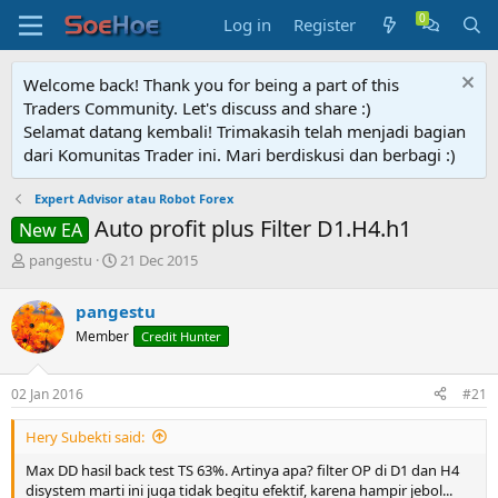
Log in
Register
Welcome back! Thank you for being a part of this
Traders Community. Let's discuss and share :)
Selamat datang kembali! Trimakasih telah menjadi bagian
dari Komunitas Trader ini. Mari berdiskusi dan berbagi :)
Expert Advisor atau Robot Forex
Auto profit plus Filter D1.H4.h1
New EA
T
S
pangestu
21 Dec 2015
h
t
r
a
pangestu
e
r
Member
Credit Hunter
a
t
d
d
s
a
02 Jan 2016
#21
t
t
a
e
Hery Subekti said:
r
t
Max DD hasil back test TS 63%. Artinya apa? filter OP di D1 dan H4
e
disystem marti ini juga tidak begitu efektif, karena hampir jebol...