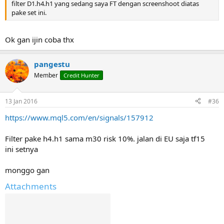
filter D1.h4.h1 yang sedang saya FT dengan screenshoot diatas
pake set ini.
Ok gan ijin coba thx
pangestu
Member
Credit Hunter
13 Jan 2016
#36
https://www.mql5.com/en/signals/157912
Filter pake h4.h1 sama m30 risk 10%. jalan di EU saja tf15
ini setnya
monggo gan
Attachments