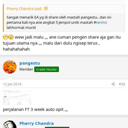
Pherry Chandra said:
Sangat menarik EA yg di share oleh mastah pangestu.. dan ini
pertama kali nya ane angkat 5 jempol untk mastah #
terims
lahhormat murid
wew jadi malu ,,, ane cuman pengen share aja gan itu
tujuan utama nya ,,, malu dari dulu ngisep terus ,
hahahahahah
pangestu
Member
Credit Hunter
12 Jan 2016
#30
perjalanan FT 3 week auto opit ,,,
Pherry Chandra