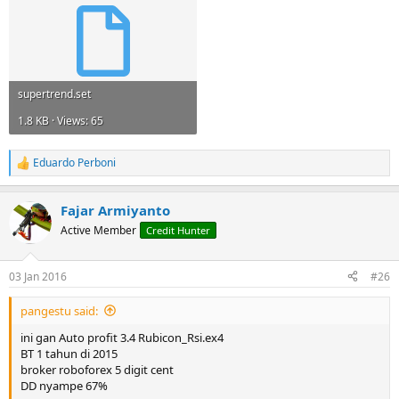
supertrend.set
1.8 KB · Views: 65
Eduardo Perboni
R
e
a
Fajar Armiyanto
c
t
Active Member
Credit Hunter
i
o
n
03 Jan 2016
#26
s
:
pangestu said:
ini gan Auto profit 3.4 Rubicon_Rsi.ex4
BT 1 tahun di 2015
broker roboforex 5 digit cent
DD nyampe 67%