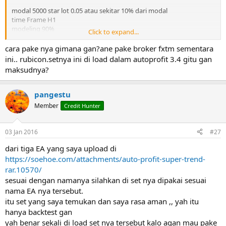
modal 5000 star lot 0.05 atau sekitar 10% dari modal
time Frame H1
modeling 90%
Click to expand...
Pairs EU
kalo diliat hasil BT persentase opit sebulan sekitar 20%
cara pake nya gimana gan?ane pake broker fxtm sementara
ini.. rubicon.setnya ini di load dalam autoprofit 3.4 gitu gan
untuk set yang pertama saya upload itu untuk 4 digits sebelumnya
maksudnya?
sata BT di broker forex4you
pangestu
Member
Credit Hunter
03 Jan 2016
#27
dari tiga EA yang saya upload di
https://soehoe.com/attachments/auto-profit-super-trend-
rar.10570/
sesuai dengan namanya silahkan di set nya dipakai sesuai
nama EA nya tersebut.
itu set yang saya temukan dan saya rasa aman ,, yah itu
hanya backtest gan
yah benar sekali di load set nya tersebut kalo agan mau pake