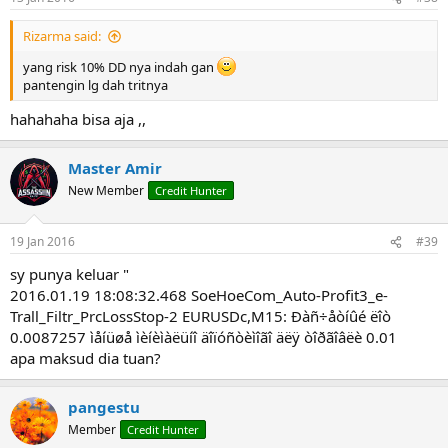
Rizarma said:
yang risk 10% DD nya indah gan
pantengin lg dah tritnya
hahahaha bisa aja ,,
Master Amir
New Member
Credit Hunter
19 Jan 2016
#39
sy punya keluar "
2016.01.19 18:08:32.468 SoeHoeCom_Auto-Profit3_e-
Trall_Filtr_PrcLossStop-2 EURUSDc,M15: Ðàñ÷åòíûé ëîò
0.0087257 ìåíüøå ìèíèìàëüíî äîïóñòèìîãî äëÿ òîðãîâëè 0.01
apa maksud dia tuan?
pangestu
Member
Credit Hunter