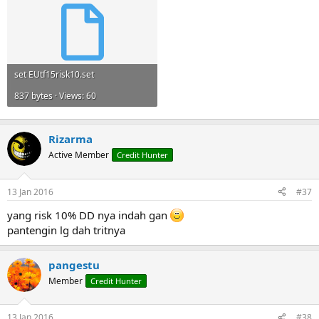
set EUtf15risk10.set
837 bytes · Views: 60
Rizarma
Active Member
Credit Hunter
13 Jan 2016
#37
yang risk 10% DD nya indah gan
pantengin lg dah tritnya
pangestu
Member
Credit Hunter
13 Jan 2016
#38