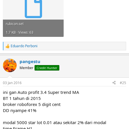
rubicon.set
1.7 KB · Views: 63
Eduardo Perboni
R
e
a
pangestu
c
t
Member
Credit Hunter
i
o
n
03 Jan 2016
#25
s
:
ini gan Auto profit 3.4 Super trend MA
BT 1 tahun di 2015
broker roboforex 5 digit cent
DD nyampe 41%
modal 5000 star lot 0.01 atau sekitar 2% dari modal
time Frame H1