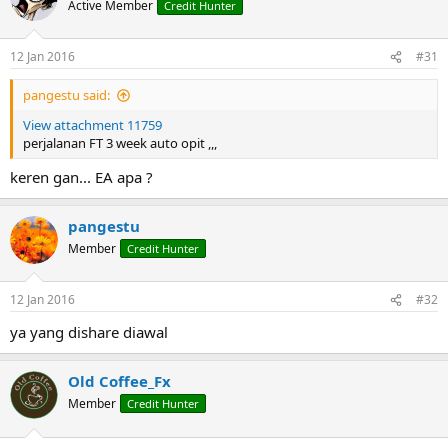
Active Member
Credit Hunter
12 Jan 2016
#31
pangestu said:
View attachment 11759
perjalanan FT 3 week auto opit ,,,
keren gan... EA apa ?
pangestu
Member
Credit Hunter
12 Jan 2016
#32
ya yang dishare diawal
Old Coffee_Fx
Member
Credit Hunter