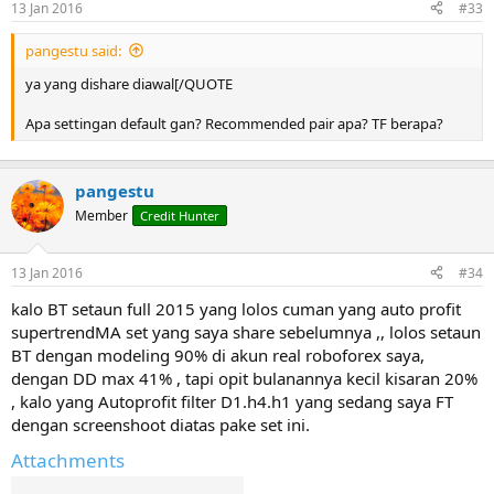
13 Jan 2016
#33
pangestu said:
ya yang dishare diawal[/QUOTE
Apa settingan default gan? Recommended pair apa? TF berapa?
pangestu
Member
Credit Hunter
13 Jan 2016
#34
kalo BT setaun full 2015 yang lolos cuman yang auto profit
supertrendMA set yang saya share sebelumnya ,, lolos setaun
BT dengan modeling 90% di akun real roboforex saya,
dengan DD max 41% , tapi opit bulanannya kecil kisaran 20%
, kalo yang Autoprofit filter D1.h4.h1 yang sedang saya FT
dengan screenshoot diatas pake set ini.
Attachments