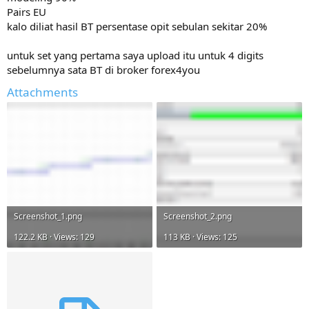
Pairs EU
kalo diliat hasil BT persentase opit sebulan sekitar 20%
untuk set yang pertama saya upload itu untuk 4 digits
sebelumnya sata BT di broker forex4you
Attachments
Screenshot_1.png
Screenshot_2.png
122.2 KB · Views: 129
113 KB · Views: 125