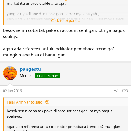
market itu unpredictable .. itu aja ,
yang lainya di ane di BT bisa gan ,, error nya apa yah ,,,,
kalo untuk antisipasi news cuman ada dua pilihan ,,, jika modal kecil
Click to expand...
dari pada riskan mending off di news besar mah,, tapi jika modal
besar ,, yah biarin aja,, backtest buat saya hanya sebagai tolak ukur
besok senin coba tak pake di account cent gan..bt nya bagus
berapa DD nya dan cara kerjanya EA tersebut,, jadi kalo di live akun
soalnya..
kita bisa meminimalisir kerugian ..
hope thats help my friend..
agan ada referensi untuk indikator pemabaca trend ga?
mungkin ane bisa di bantu gan
pangestu
Member
Credit Hunter
02 Jan 2016
#23
Fajar Armiyanto said:
besok senin coba tak pake di account cent gan..bt nya bagus
soalnya..
agan ada referensi untuk indikator pemabaca trend ga? mungkin