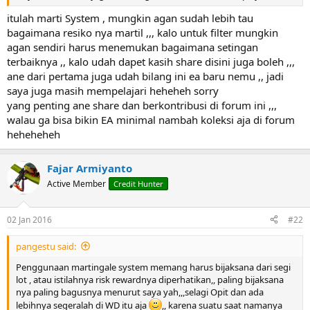
r
itulah marti System , mungkin agan sudah lebih tau
bagaimana resiko nya martil ,,, kalo untuk filter mungkin
agan sendiri harus menemukan bagaimana setingan
terbaiknya ,, kalo udah dapet kasih share disini juga boleh ,,,
ane dari pertama juga udah bilang ini ea baru nemu ,, jadi
saya juga masih mempelajari heheheh sorry
yang penting ane share dan berkontribusi di forum ini ,,,
walau ga bisa bikin EA minimal nambah koleksi aja di forum
heheheheh
Fajar Armiyanto
Active Member
Credit Hunter
02 Jan 2016
#22
pangestu said:
Penggunaan martingale system memang harus bijaksana dari segi
lot , atau istilahnya risk rewardnya diperhatikan,, paling bijaksana
nya paling bagusnya menurut saya yah,,,selagi Opit dan ada
lebihnya segeralah di WD itu aja
,, karena suatu saat namanya