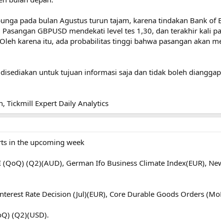
bunga pada bulan Agustus turun tajam, karena tindakan Bank o
. Pasangan GBPUSD mendekati level tes 1,30, dan terakhir kali pa
. Oleh karena itu, ada probabilitas tinggi bahwa pasangan aka
 disediakan untuk tujuan informasi saja dan tidak boleh dianggap
n, Tickmill Expert Daily Analytics
rts in the upcoming week
I (QoQ) (Q2)(AUD), German Ifo Business Climate Index(EUR), Ne
Interest Rate Decision (Jul)(EUR), Core Durable Goods Orders (M
oQ) (Q2)(USD).