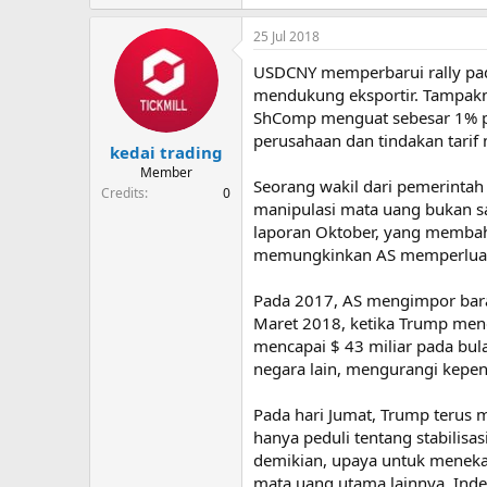
25 Jul 2018
USDCNY memperbarui rally pa
mendukung eksportir. Tampakn
ShComp menguat sebesar 1% pad
perusahaan dan tindakan tarif
kedai trading
Member
Seorang wakil dari pemerintah
Credits
0
manipulasi mata uang bukan sa
laporan Oktober, yang membah
memungkinkan AS memperluas 
Pada 2017, AS mengimpor baran
Maret 2018, ketika Trump men
mencapai $ 43 miliar pada bu
negara lain, mengurangi kepen
Pada hari Jumat, Trump terus 
hanya peduli tentang stabilisa
demikian, upaya untuk menekan
mata uang utama lainnya. Ind