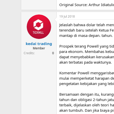
Original Source: Arthur Idiatuli
19 Jul 2018
Jelaslah bahwa dolar telah me
terendah baru setelah Ketua 
mantap di masa depan. tahun.
kedai trading
Prospek terang Powell yang ti
Member
para ekonom. Membahas kebutu
Credits
0
dapat menyebabkan kerusakan p
akan terbatas pada waktunya.
Komentar Powell menggarisbawa
mulai memperketat harapan deng
pengetatan kebijakan yang le
Bersamaan dengan itu, kurangn
tahun dan obligasi 2-tahun jat
terbaik, dijelaskan oleh teori
akan tumbuh. Dan jika biaya pi