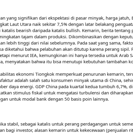
n yang signifikan dari ekspektasi di pasar minyak, harga jatuh, B
ingkat Laut Utara naik sekitar 7,5% dengan latar belakang pengu
i katalis bearish daripada katalis bullish. Kemarin, berita tenta
peningkatan tajam dalam produksi. Dikombinasikan dengan keput
an lebih tinggi dari nilai sebelumnya. Pada saat yang sama, fakt
ka diketahui bahwa pelabuhan akan ditutup karena perang sipil
tapi menurut IEA, kemungkinan ini hanya tersedia untuk Arab Sa
annya, menyatakan bahwa itu bisa menutupi kebutuhan tambahan 
tabilitas ekonomi Tiongkok memperkuat penurunan kemarin, teruta
aktur adalah salah satu konsumen minyak utama di China, seh
ber daya energi. GDP China pada kuartal kedua tumbuh 6,7%, d
atkan stimulus fiskal untuk mengatasi turbulensi dan diharapkan
gan untuk modal bank dengan 50 basis poin lainnya.
a stabil, sebagai katalis untuk perang perdagangan untuk seme
n bagi investor, alasan kemarin untuk kekecewaan (penjualan ri