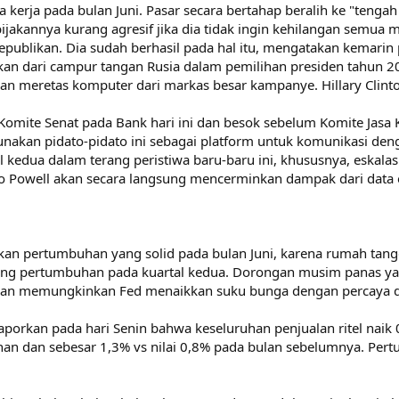
a kerja pada bulan Juni. Pasar secara bertahap beralih ke "tenga
kannya kurang agresif jika dia tidak ingin kehilangan semua mo
publikan. Dia sudah berhasil pada hal itu, mengatakan kemari
n dari campur tangan Rusia dalam pemilihan presiden tahun 201
n meretas komputer dari markas besar kampanye. Hillary Clint
mite Senat pada Bank hari ini dan besok sebelum Komite Jasa 
kan pidato-pidato ini sebagai platform untuk komunikasi deng
l kedua dalam terang peristiwa baru-baru ini, khususnya, eskala
o Powell akan secara langsung mencerminkan dampak dari data e
kkan pertumbuhan yang solid pada bulan Juni, karena rumah ta
ng pertumbuhan pada kuartal kedua. Dorongan musim panas ya
kan memungkinkan Fed menaikkan suku bunga dengan percaya di
rkan pada hari Senin bahwa keseluruhan penjualan ritel naik 
an dan sebesar 1,3% vs nilai 0,8% pada bulan sebelumnya. Pert