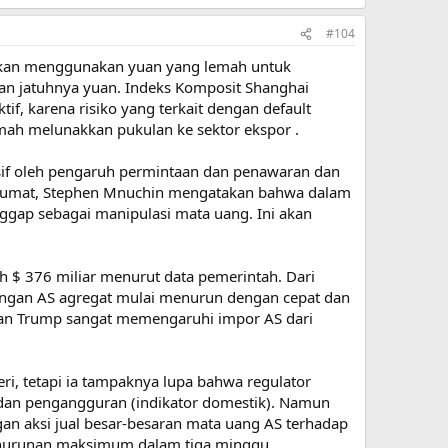
#104
akan menggunakan yuan yang lemah untuk
an jatuhnya yuan. Indeks Komposit Shanghai
, karena risiko yang terkait dengan default
emah melunakkan pukulan ke sektor ekspor .
usif oleh pengaruh permintaan dan penawaran dan
ri Jumat, Stephen Mnuchin mengatakan bahwa dalam
gap sebagai manipulasi mata uang. Ini akan
h $ 376 miliar menurut data pemerintah. Dari
angan AS agregat mulai menurun dengan cepat dan
akan Trump sangat memengaruhi impor AS dari
i, tetapi ia tampaknya lupa bahwa regulator
si dan pengangguran (indikator domestik). Namun
an aksi jual besar-besaran mata uang AS terhadap
penurunan maksimum dalam tiga minggu.