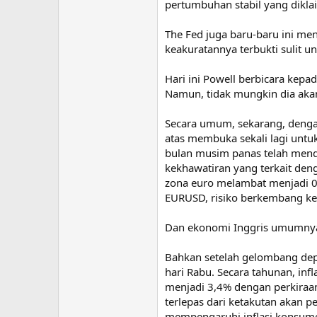
pertumbuhan stabil yang dikla
The Fed juga baru-baru ini me
keakuratannya terbukti sulit un
Hari ini Powell berbicara kep
Namun, tidak mungkin dia aka
Secara umum, sekarang, dengan 
atas membuka sekali lagi untuk 
bulan musim panas telah mend
kekhawatiran yang terkait den
zona euro melambat menjadi 0
EURUSD, risiko berkembang ke 
Dan ekonomi Inggris umumnya 
Bahkan setelah gelombang depr
hari Rabu. Secara tahunan, inf
menjadi 3,4% dengan perkiraa
terlepas dari ketakutan akan 
mempengaruhi inflasi konsum