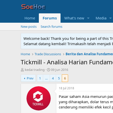
Home
Forums
What's new
Media
New posts
Search forums
Welcome back! Thank you for being a part of this T
Selamat datang kembali! Trimakasih telah menjadi b
Home
Trade Discussions
Berita dan Analisa Fundame
Tickmill - Analisa Harian Fundam
T
S
kedai trading
09 Jun 2016
h
t
Prev
1
…
4
5
6
r
a
e
r
a
t
18 Jul 2018
d
d
Pasar saham Asia menurun pada
s
a
t
t
yang diharapkan, dolar terus m
a
e
cenderung memiliki efek kecil
r