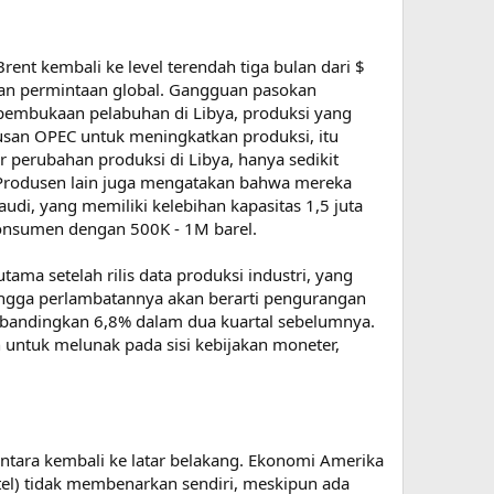
rent kembali ke level terendah tiga bulan dari $
atan permintaan global. Gangguan pasokan
ng pembukaan pelabuhan di Libya, produksi yang
usan OPEC untuk meningkatkan produksi, itu
or perubahan produksi di Libya, hanya sedikit
. Produsen lain juga mengatakan bahwa mereka
udi, yang memiliki kelebihan kapasitas 1,5 juta
konsumen dengan 500K - 1M barel.
ma setelah rilis data produksi industri, yang
ingga perlambatannya akan berarti pengurangan
ibandingkan 6,8% dalam dua kuartal sebelumnya.
 untuk melunak pada sisi kebijakan moneter,
ntara kembali ke latar belakang. Ekonomi Amerika
tel) tidak membenarkan sendiri, meskipun ada