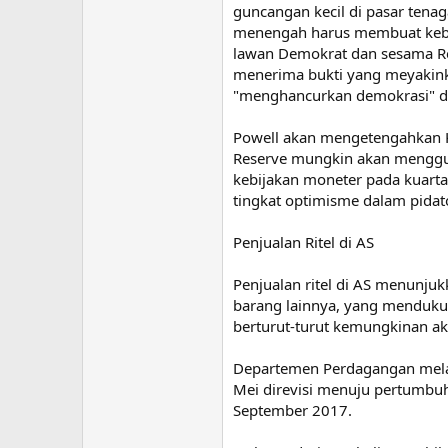
guncangan kecil di pasar tenag
menengah harus membuat kebija
lawan Demokrat dan sesama Re
menerima bukti yang meyakinka
"menghancurkan demokrasi" da
Powell akan mengetengahkan Ko
Reserve mungkin akan mengguna
kebijakan moneter pada kuarta
tingkat optimisme dalam pidat
Penjualan Ritel di AS
Penjualan ritel di AS menunju
barang lainnya, yang menduku
berturut-turut kemungkinan a
Departemen Perdagangan melapo
Mei direvisi menuju pertumbuh
September 2017.