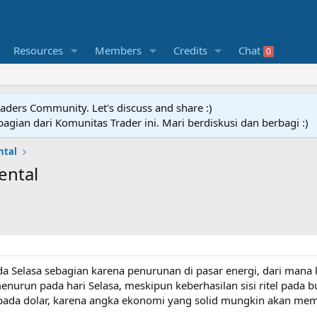
Resources
Members
Credits
Chat
0
raders Community. Let's discuss and share :)
agian dari Komunitas Trader ini. Mari berdiskusi dan berbagi :)
ntal
ental
 Selasa sebagian karena penurunan di pasar energi, dari mana k
enurun pada hari Selasa, meskipun keberhasilan sisi ritel pada bu
 pada dolar, karena angka ekonomi yang solid mungkin akan me