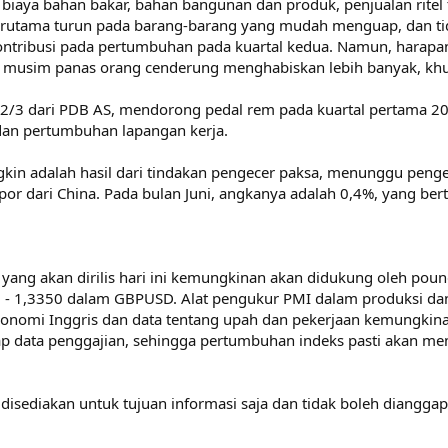
, biaya bahan bakar, bahan bangunan dan produk, penjualan rite
terutama turun pada barang-barang yang mudah menguap, dan ti
erkontribusi pada pertumbuhan pada kuartal kedua. Namun, harap
di musim panas orang cenderung menghabiskan lebih banyak, kh
3 dari PDB AS, mendorong pedal rem pada kuartal pertama 201
an pertumbuhan lapangan kerja.
in adalah hasil dari tindakan pengecer paksa, menunggu penge
or dari China. Pada bulan Juni, angkanya adalah 0,4%, yang be
ris yang akan dirilis hari ini kemungkinan akan didukung oleh po
 - 1,3350 dalam GBPUSD. Alat pengukur PMI dalam produksi da
nomi Inggris dan data tentang upah dan pekerjaan kemungkinan 
dap data penggajian, sehingga pertumbuhan indeks pasti akan m
 disediakan untuk tujuan informasi saja dan tidak boleh dianggap