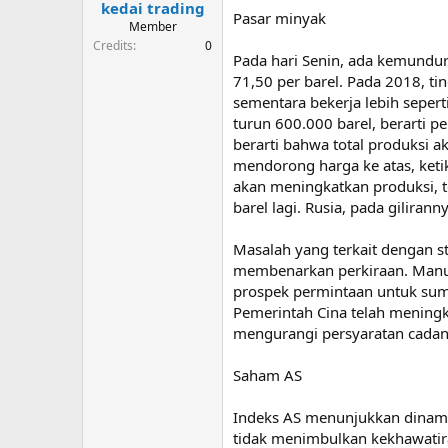
kedai trading
t
Pasar minyak
e
Member
r
Credits
0
Pada hari Senin, ada kemundura
71,50 per barel. Pada 2018, t
sementara bekerja lebih sepert
turun 600.000 barel, berarti 
berarti bahwa total produksi ak
mendorong harga ke atas, keti
akan meningkatkan produksi, te
barel lagi. Rusia, pada gilir
Masalah yang terkait dengan s
membenarkan perkiraan. Manuf
prospek permintaan untuk sum
Pemerintah Cina telah meningk
mengurangi persyaratan cadan
Saham AS
Indeks AS menunjukkan dinamik
tidak menimbulkan kekhawatira