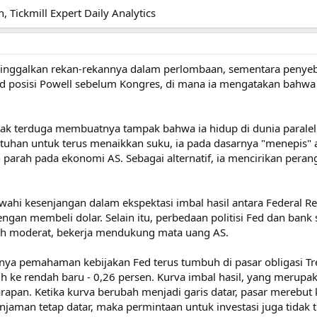
n, Tickmill Expert Daily Analytics
ninggalkan rekan-rekannya dalam perlombaan, sementara penyeba
Fed posisi Powell sebelum Kongres, di mana ia mengatakan bah
dak terduga membuatnya tampak bahwa ia hidup di dunia paralel d
han untuk terus menaikkan suku, ia pada dasarnya "menepis"
arah pada ekonomi AS. Sebagai alternatif, ia mencirikan perang
hi kesenjangan dalam ekspektasi imbal hasil antara Federal Res
an membeli dolar. Selain itu, perbedaan politisi Fed dan bank 
bih moderat, bekerja mendukung mata uang AS.
ya pemahaman kebijakan Fed terus tumbuh di pasar obligasi Trea
uh ke rendah baru - 0,26 persen. Kurva imbal hasil, yang merup
 harapan. Ketika kurva berubah menjadi garis datar, pasar mere
njaman tetap datar, maka permintaan untuk investasi juga tidak