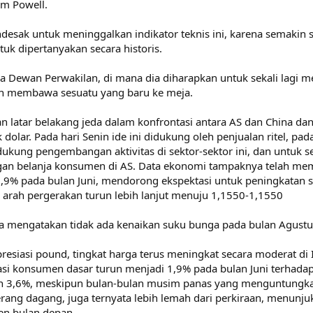
im Powell.
ndesak untuk meninggalkan indikator teknis ini, karena semakin
tuk dipertanyakan secara historis.
ada Dewan Perwakilan, di mana dia diharapkan untuk sekali lagi
n membawa sesuatu yang baru ke meja.
latar belakang jeda dalam konfrontasi antara AS dan China dan bi
dolar. Pada hari Senin ide ini didukung oleh penjualan ritel, pada
ukung pengembangan aktivitas di sektor-sektor ini, dan untu
gan belanja konsumen di AS. Data ekonomi tampaknya telah membe
,9% pada bulan Juni, mendorong ekspektasi untuk peningkatan s
arah pergerakan turun lebih lanjut menuju 1,1550-1,1550
mengatakan tidak ada kenaikan suku bunga pada bulan Agustu
esiasi pound, tingkat harga terus meningkat secara moderat di I
lasi konsumen dasar turun menjadi 1,9% pada bulan Juni terhadap 
n 3,6%, meskipun bulan-bulan musim panas yang menguntungkan 
perang dagang, juga ternyata lebih lemah dari perkiraan, menun
en bulan depan.