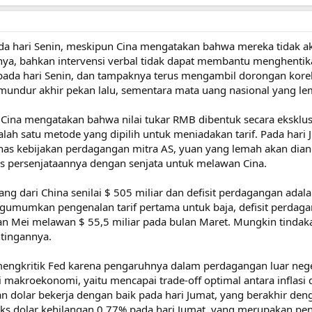
da hari Senin, meskipun Cina mengatakan bahwa mereka tidak 
ya, bahkan intervensi verbal tidak dapat membantu menghentik
a hari Senin, dan tampaknya terus mengambil dorongan korektif
 mundur akhir pekan lalu, sementara mata uang nasional yang l
 Cina mengatakan bahwa nilai tukar RMB dibentuk secara ekskl
lah satu metode yang dipilih untuk meniadakan tarif. Pada ha
as kebijakan perdagangan mitra AS, yuan yang lemah akan diang
persenjataannya dengan senjata untuk melawan Cina.
g dari China senilai $ 505 miliar dan defisit perdagangan adala
gumumkan pengenalan tarif pertama untuk baja, defisit perdag
lan Mei melawan $ 55,5 miliar pada bulan Maret. Mungkin tind
tingannya.
mengkritik Fed karena pengaruhnya dalam perdagangan luar neger
si makroekonomi, yaitu mencapai trade-off optimal antara infla
 dolar bekerja dengan baik pada hari Jumat, yang berakhir deng
eks dolar kehilangan 0,77% pada hari Jumat, yang merupakan 