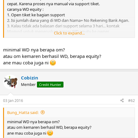
r
cepat. Karena proses nya manual via support tiket.
caranya WD equity :
1. Open tiket ke bagian support
2. Isi jumlah dana yang di WD dan Nama+ No Rekening Bank Agan.
3. Kalau tidak ada balasan dari support selama 3 hari... kontak
Momod untuk meneruskan proses WD equity ke owner.
Click to expand...
4. Selanjutnya selamat (menunggu).
CMIIW
minimal WD nya berapa om?
Terima kasih soehoe.com
atau om kemaren berhasil WD, berapa equity?
ane mau coba juga ni
Cobizin
Member
Credit Hunter
03 Jan 2016
#62
Bung_Hatta said:
minimal WD nya berapa om?
atau om kemaren berhasil WD, berapa equity?
ane mau coba juga ni