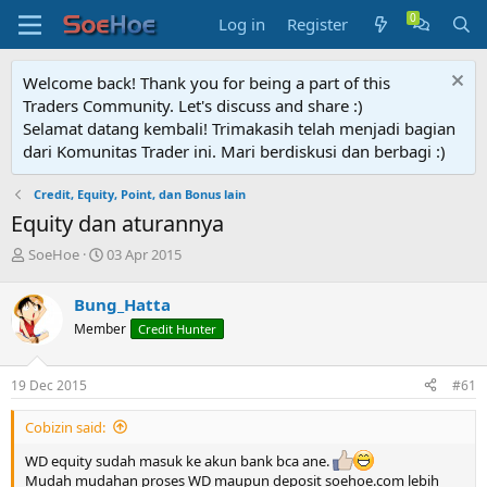
Log in
Register
Welcome back! Thank you for being a part of this
Traders Community. Let's discuss and share :)
Selamat datang kembali! Trimakasih telah menjadi bagian
dari Komunitas Trader ini. Mari berdiskusi dan berbagi :)
Credit, Equity, Point, dan Bonus lain
Equity dan aturannya
T
S
SoeHoe
03 Apr 2015
h
t
r
a
Bung_Hatta
e
r
Member
Credit Hunter
a
t
d
d
s
a
19 Dec 2015
#61
t
t
a
e
Cobizin said:
r
t
WD equity sudah masuk ke akun bank bca ane.
e
Mudah mudahan proses WD maupun deposit soehoe.com lebih