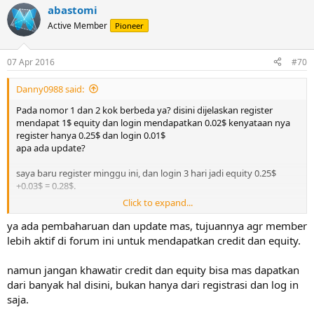
abastomi
kami sebagai penengah sehingga dana Anda bisa
dikembalikan.
Active Member
Pioneer
Beli/Depost Equity
07 Apr 2016
#70
Jika Anda memerlukan Equity dengan cara instant maka
Anda dapat membeli Equity melalui akun paypal. Jika
transaksi paypal sudah selesai maka Equity Anda akan
Danny0988 said:
segera bertambah.
Pada nomor 1 dan 2 kok berbeda ya? disini dijelaskan register
mendapat 1$ equity dan login mendapatkan 0.02$ kenyataan nya
register hanya 0.25$ dan login 0.01$
Atau Anda melakukan deposit dengan menghubungi kami
apa ada update?
melalui Support Ticket yang tersedia. Pilih department Billing
lalu tuliskan pesan Anda.
saya baru register minggu ini, dan login 3 hari jadi equity 0.25$
+0.03$ = 0.28$.
New Thread
Click to expand...
kalau bener ada update gpp sih, cm klo pas error kan sayang.
User akan mendapatkan $0.05 Equity setiap kali
hehehe
ya ada pembaharuan dan update mas, tujuannya agr member
membuat Thread baru jika jumlah kata dalam thread
tersebut minimal 60 kata atau sekitar 4 baris. Jika lebih
lebih aktif di forum ini untuk mendapatkan credit dan equity.
dari 60 suku kata maka user akan tetap mendapatkan
sejumlah tambahan kecil equity.
namun jangan khawatir credit dan equity bisa mas dapatkan
Sebaliknya akan terjadi jika Thread di hapus. Equity
dari banyak hal disini, bukan hanya dari registrasi dan log in
berkurang sejumlah ketentuan di atas.
saja.