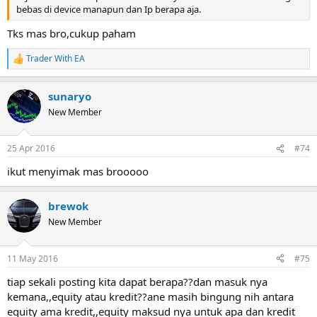
bebas di device manapun dan Ip berapa aja.
Tks mas bro,cukup paham
Trader With EA
R
e
a
sunaryo
c
t
New Member
i
o
n
25 Apr 2016
#74
s
:
ikut menyimak mas brooooo
brewok
New Member
11 May 2016
#75
tiap sekali posting kita dapat berapa??dan masuk nya
kemana,,equity atau kredit??ane masih bingung nih antara
equity ama kredit,,equity maksud nya untuk apa dan kredit