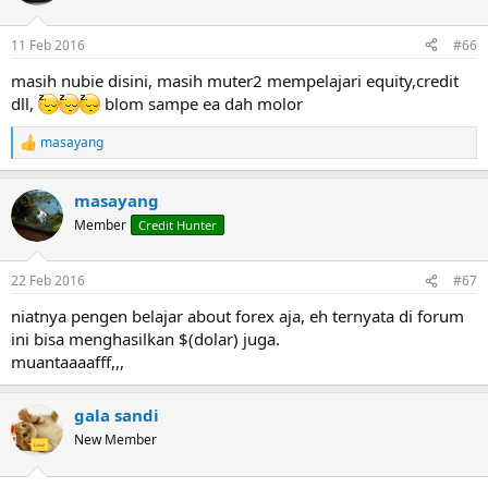
11 Feb 2016
#66
masih nubie disini, masih muter2 mempelajari equity,credit
dll,
blom sampe ea dah molor
masayang
R
e
a
masayang
c
t
Member
Credit Hunter
i
o
n
22 Feb 2016
#67
s
:
niatnya pengen belajar about forex aja, eh ternyata di forum
ini bisa menghasilkan $(dolar) juga.
muantaaaafff,,,
gala sandi
New Member