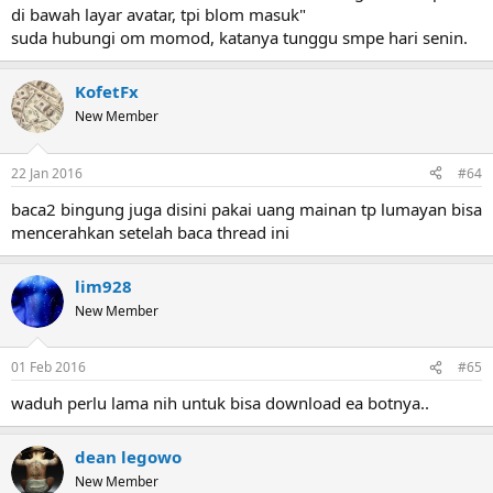
di bawah layar avatar, tpi blom masuk"
suda hubungi om momod, katanya tunggu smpe hari senin.
KofetFx
New Member
22 Jan 2016
#64
baca2 bingung juga disini pakai uang mainan tp lumayan bisa
mencerahkan setelah baca thread ini
lim928
New Member
01 Feb 2016
#65
waduh perlu lama nih untuk bisa download ea botnya..
dean legowo
New Member