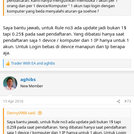
pendaftaran. Kami hanya mengizinkan membuka 1 akun per 1
orang dan per 1 device/Komputer " 1 akun tapi login dengan
komputer yang beda menyalahi aturan ga soehoe ?
Saya bantu jawab, untuk Rule no3 ada update jadi bukan 1$
tapi 0.25$ pada saat pendaftaran. Yang dibatasi hanya saat
pendaftaran saja 1 device / komputer dan 1 IP hanya untuk 1
akun. Untuk Login bebas di device manapun dan Ip berapa
aja.
Trader With EA
and
aghibs
R
e
a
aghibs
c
t
New Member
i
o
n
15 Apr 2016
#73
s
:
Danny0988 said:
Saya bantu jawab, untuk Rule no3 ada update jadi bukan 1$ tapi
0.25$ pada saat pendaftaran. Yang dibatasi hanya saat pendaftaran
saja 1 device / komputer dan 1 IP hanya untuk 1 akun. Untuk Login