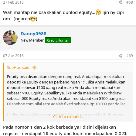
27 Feb 2016
#68
Wah mantap nie bsa skalian dunlod equity...
Ijin nyicipi
om...(ngarep
)
Danny0988
New Member
Credit Hunter
07 Apr 2016
#69
SoeHoe said:
Equity bisa disamakan dengan uang real. Anda dapat melakukan
deposti ke Equity dengan perbandingan 1:1. Jika Anda melakukan
deposit sebesar $100 uang real maka Anda akan mendapatkan
sebesar $100 Equity. Sebaliknya, jika Anda melakukan Withdraw
sebesar $00 Equity maka Anda akan mendapatkan $100 uang real.
Di soehoe.com nilai rate adalah fixed seharga Rp 10.000 per dollar.
Berikut ini adalah aturan tentang Equity dan yang berhubungan
Click to expand...
dengannya:
Pada nomor 1 dan 2 kok berbeda ya? disini dijelaskan
Login
register mendapat 1$ equity dan login mendapatkan 0.02$
Anda akan mendapatkan $0.02 Equity setiap kali Anda login.