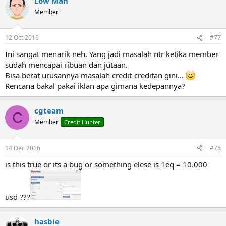
Low Man
Member
12 Oct 2016
#77
Ini sangat menarik neh. Yang jadi masalah ntr ketika member
sudah mencapai ribuan dan jutaan.
Bisa berat urusannya masalah credit-creditan gini...
Rencana bakal pakai iklan apa gimana kedepannya?
cgteam
C
Member
Credit Hunter
14 Dec 2016
#78
is this true or its a bug or something elese is 1eq = 10.000
usd ???
hasbie