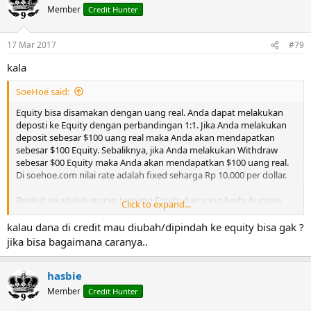
Member
Credit Hunter
17 Mar 2017
#79
kala
SoeHoe said:
Equity bisa disamakan dengan uang real. Anda dapat melakukan
deposti ke Equity dengan perbandingan 1:1. Jika Anda melakukan
deposit sebesar $100 uang real maka Anda akan mendapatkan
sebesar $100 Equity. Sebaliknya, jika Anda melakukan Withdraw
sebesar $00 Equity maka Anda akan mendapatkan $100 uang real.
Di soehoe.com nilai rate adalah fixed seharga Rp 10.000 per dollar.
Berikut ini adalah aturan tentang Equity dan yang berhubungan
Click to expand...
dengannya:
kalau dana di credit mau diubah/dipindah ke equity bisa gak ?
Login
jika bisa bagaimana caranya..
Anda akan mendapatkan $0.02 Equity setiap kali Anda login.
Ini hanya didapatkan maksimum 2 kali dalam 1 hari jika jarak
login antara login pertama dengan login berikutnya
hasbie
minimum 8 jam. Jika Anda login berulang-ulang sebanyak 10
Member
Credit Hunter
kali dalam kurun waktu 1 jam maka Anda hanya akan
mendapatkan equity 1 kali saja karena masih dalam kurun