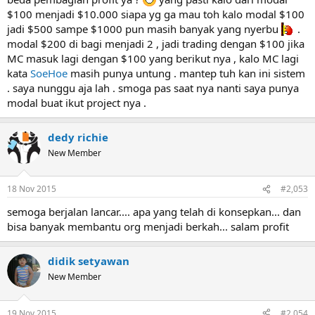
$100 menjadi $10.000 siapa yg ga mau toh kalo modal $100
jadi $500 sampe $1000 pun masih banyak yang nyerbu
.
modal $200 di bagi menjadi 2 , jadi trading dengan $100 jika
MC masuk lagi dengan $100 yang berikut nya , kalo MC lagi
kata
SoeHoe
masih punya untung . mantep tuh kan ini sistem
. saya nunggu aja lah . smoga pas saat nya nanti saya punya
modal buat ikut project nya .
dedy richie
New Member
18 Nov 2015
#2,053
semoga berjalan lancar.... apa yang telah di konsepkan... dan
bisa banyak membantu org menjadi berkah... salam profit
didik setyawan
New Member
19 Nov 2015
#2,054