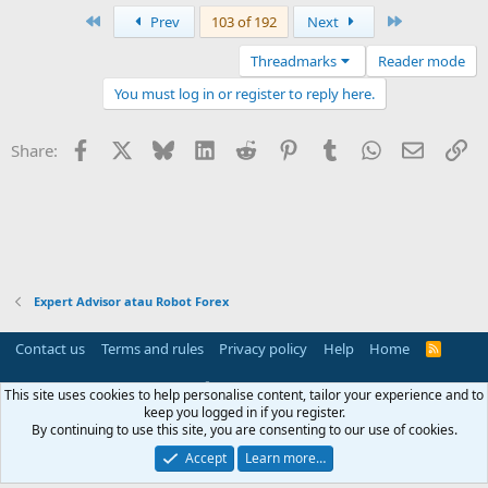
First
Last
Prev
103 of 192
Next
Threadmarks
Reader mode
You must log in or register to reply here.
Facebook
X
Bluesky
LinkedIn
Reddit
Pinterest
Tumblr
WhatsApp
Email
Li
Share:
Expert Advisor atau Robot Forex
Contact us
Terms and rules
Privacy policy
Help
Home
R
S
S
®
Community platform by XenForo
© 2010-2025 XenForo Ltd.
This site uses cookies to help personalise content, tailor your experience and to
Parts of this site powered by
add-ons from DragonByte™
©2011-2026
keep you logged in if you register.
DragonByte Technologies
(
Details
)
By continuing to use this site, you are consenting to our use of cookies.
Perspective API by AddonsLab
Accept
Learn more…
Width
Queries
46
Time
0.0798s
Memory
4.77MB