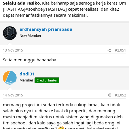
Selalu ada resiko.
Kita berharap saja semoga kerja keras Om
[HASHTAG]#soehoe[/HASHTAG] cepat terealisasi dan kita2
dapat memanfaatkannya secara maksimal.
ardhiansyah priambada
New Member
13 Nov 2015
#2,051
Setia menunggu hahahaha
dndi31
Member
Credit Hunter
14 Nov 2015
#2,052
memang project ini sudah tertunda cukup lama , kalo tidak
salah plus nya itu di pake buat di properti , dan memang
masih menjadi misterius untuk sistem yang di gunakan oleh
tim soehoe . dan kalo saya ga salah ingat lagi beda orng ini
beda pembagian profit ya ?
yang pasti kalo dari modal