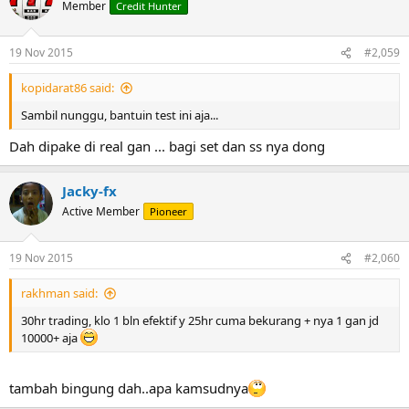
Member
Credit Hunter
19 Nov 2015
#2,059
kopidarat86 said:
Sambil nunggu, bantuin test ini aja...
Dah dipake di real gan ... bagi set dan ss nya dong
Jacky-fx
Active Member
Pioneer
19 Nov 2015
#2,060
rakhman said:
30hr trading, klo 1 bln efektif y 25hr cuma bekurang + nya 1 gan jd
10000+ aja
tambah bingung dah..apa kamsudnya