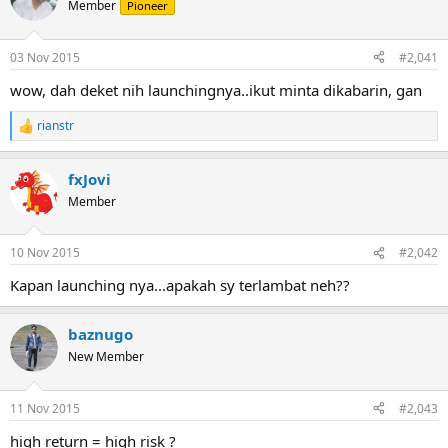
Member
r
Pioneer
t
e
03 Nov 2015
#2,041
r
wow, dah deket nih launchingnya..ikut minta dikabarin, gan
rianstr
R
e
a
fxJovi
c
t
Member
i
o
n
10 Nov 2015
#2,042
s
:
Kapan launching nya...apakah sy terlambat neh??
baznugo
New Member
11 Nov 2015
#2,043
high return = high risk ?