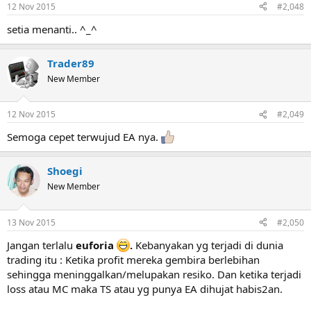
12 Nov 2015
#2,048
setia menanti.. ^_^
Trader89
New Member
12 Nov 2015
#2,049
Semoga cepet terwujud EA nya.
Shoegi
New Member
13 Nov 2015
#2,050
Jangan terlalu
euforia
.
Kebanyakan yg terjadi di dunia
trading itu : Ketika profit mereka gembira berlebihan
sehingga meninggalkan/melupakan resiko. Dan ketika terjadi
loss atau MC maka TS atau yg punya EA dihujat habis2an.