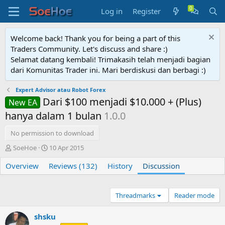
Log in
Register
Welcome back! Thank you for being a part of this
Traders Community. Let's discuss and share :)
Selamat datang kembali! Trimakasih telah menjadi bagian
dari Komunitas Trader ini. Mari berdiskusi dan berbagi :)
Expert Advisor atau Robot Forex
Dari $100 menjadi $10.000 + (Plus)
New EA
hanya dalam 1 bulan
1.0.0
No permission to download
T
S
SoeHoe
10 Apr 2015
h
t
Overview
r
a
Reviews (132)
History
Discussion
e
r
a
t
d
d
Threadmarks
Reader mode
s
a
t
t
shsku
a
e