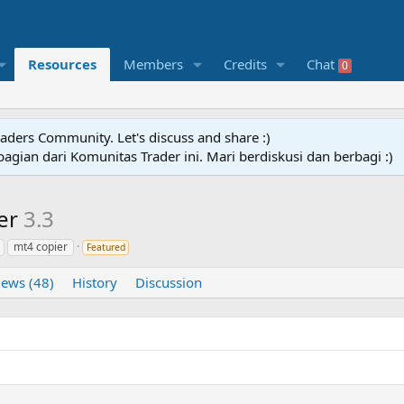
Resources
Members
Credits
Chat
0
raders Community. Let's discuss and share :)
agian dari Komunitas Trader ini. Mari berdiskusi dan berbagi :)
ier
3.3
mt4 copier
Featured
iews (48)
History
Discussion