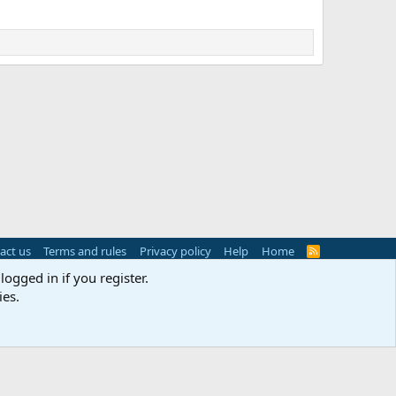
act us
Terms and rules
Privacy policy
Help
Home
R
S
logged in if you register.
S
ies.
s
(
Details
)
Width
Queries
11
Time
0.0373s
Memory
3.13MB