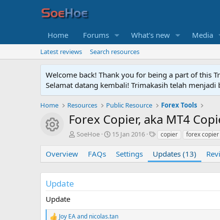
Home
Forums
What's new
Media
Latest reviews
Search resources
Welcome back! Thank you for being a part of this T
Selamat datang kembali! Trimakasih telah menjadi b
Home
Resources
Public Resource
Forex Tools
Forex Copier, aka MT4 Cop
Resource icon
A
C
T
SoeHoe
15 Jan 2016
copier
forex copier
u
r
a
t
e
g
Overview
FAQs
Settings
Updates (13)
Rev
h
a
s
o
t
r
i
Update
o
n
Update
d
a
Joy EA
and
nicolas.tan
R