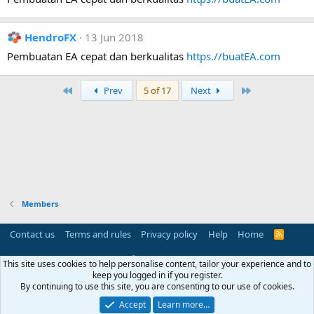
HendroFX
13 Jun 2018
Pembuatan EA cepat dan berkualitas
https.//buatEA.com
First
Last
Prev
5 of 17
Next
Members
Contact us
Terms and rules
Privacy policy
Help
Home
R
S
S
®
Community platform by XenForo
© 2010-2025 XenForo Ltd.
This site uses cookies to help personalise content, tailor your experience and to
Parts of this site powered by
add-ons from DragonByte™
©2011-2026
keep you logged in if you register.
DragonByte Technologies
(
Details
)
By continuing to use this site, you are consenting to our use of cookies.
Perspective API by AddonsLab
Accept
Learn more…
Width
Queries
17
Time
0.0465s
Memory
3.28MB