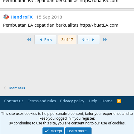
Pembuatan EA cepat dan berkualitas https//buatEA.com
HendroFX
15 Sep 2018
Pembuatan EA cepat dan berkualitas https//buatEA.com
First
Last
Prev
3 of 17
Next
Members
Contact us
Terms and rules
Privacy policy
Help
Home
R
S
S
®
Community platform by XenForo
© 2010-2025 XenForo Ltd.
This site uses cookies to help personalise content, tailor your experience and to
Parts of this site powered by
add-ons from DragonByte™
©2011-2026
keep you logged in if you register.
DragonByte Technologies
(
Details
)
By continuing to use this site, you are consenting to our use of cookies.
Perspective API by AddonsLab
Accept
Learn more…
Width
Queries
17
Time
0.0547s
Memory
3.27MB