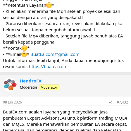
**Ketentuan Layanan
*
- Klien akan menerima file Mq4 setelah proyek selesai dan
sesuai dengan aturan yang disepakati.
- Garansi diberikan sesuai aturan; revisi akan dilakukan jika
belum sesuai, tanpa mengubah aturan awal.
- Setelah file Mq4 diberikan, tanggung jawab penuh atas EA
beralih kepada pengguna.
**Kontak
*
- **Email
*
BuatEa.com@gmail.com
Untuk informasi lebih lanjut, Anda dapat mengunjungi situs
resmi kami :
https://buatea.com
HendroFX
Moderator
Moderator
08 Jun 2026
#7,432
BuatEA.com adalah layanan yang menyediakan jasa
pembuatan Expert Advisor (EA) untuk platform trading MQL4
dan MQL5. Mereka menawarkan pembuatan EA secara cepat,
terpercaya, dan bergaransi, dengan kualitas dan ketepatan