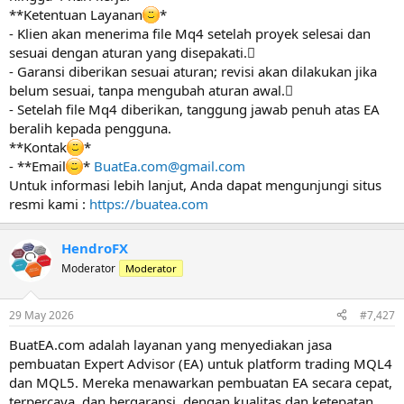
**Ketentuan Layanan
*
- Klien akan menerima file Mq4 setelah proyek selesai dan
sesuai dengan aturan yang disepakati.
- Garansi diberikan sesuai aturan; revisi akan dilakukan jika
belum sesuai, tanpa mengubah aturan awal.
- Setelah file Mq4 diberikan, tanggung jawab penuh atas EA
beralih kepada pengguna.
**Kontak
*
- **Email
*
BuatEa.com@gmail.com
Untuk informasi lebih lanjut, Anda dapat mengunjungi situs
resmi kami :
https://buatea.com
HendroFX
Moderator
Moderator
29 May 2026
#7,427
BuatEA.com adalah layanan yang menyediakan jasa
pembuatan Expert Advisor (EA) untuk platform trading MQL4
dan MQL5. Mereka menawarkan pembuatan EA secara cepat,
terpercaya, dan bergaransi, dengan kualitas dan ketepatan