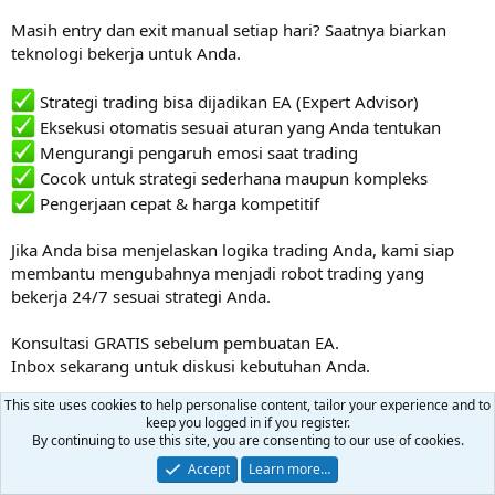
Masih entry dan exit manual setiap hari? Saatnya biarkan
teknologi bekerja untuk Anda.
Strategi trading bisa dijadikan EA (Expert Advisor)
Eksekusi otomatis sesuai aturan yang Anda tentukan
Mengurangi pengaruh emosi saat trading
Cocok untuk strategi sederhana maupun kompleks
Pengerjaan cepat & harga kompetitif
Jika Anda bisa menjelaskan logika trading Anda, kami siap
membantu mengubahnya menjadi robot trading yang
bekerja 24/7 sesuai strategi Anda.
Konsultasi GRATIS sebelum pembuatan EA.
Inbox sekarang untuk diskusi kebutuhan Anda.
This site uses cookies to help personalise content, tailor your experience and to
#TradingRobot #ExpertAdvisor #EAForex #TradingOtomatis
keep you logged in if you register.
#ForexTrading #RobotTrading #MQL4 #MQL5
By continuing to use this site, you are consenting to our use of cookies.
#TraderIndonesia #AutoTrading #JasaPembuatanEA
Accept
Learn more…
#ForexIndonesia #TradingStrategy #InvestasiDigital