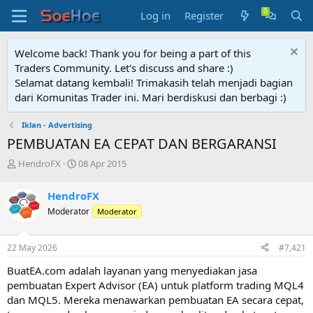
Log in
Register
Welcome back! Thank you for being a part of this
Traders Community. Let's discuss and share :)
Selamat datang kembali! Trimakasih telah menjadi bagian
dari Komunitas Trader ini. Mari berdiskusi dan berbagi :)
Iklan - Advertising
PEMBUATAN EA CEPAT DAN BERGARANSI
T
S
HendroFX
08 Apr 2015
h
t
r
a
HendroFX
e
r
Moderator
Moderator
a
t
d
d
s
a
22 May 2026
#7,421
t
t
a
e
BuatEA.com adalah layanan yang menyediakan jasa
r
pembuatan Expert Advisor (EA) untuk platform trading MQL4
t
dan MQL5. Mereka menawarkan pembuatan EA secara cepat,
e