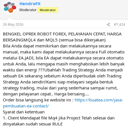
HendroFX
Moderator
Moderator
26 May 2026
#7,424
BENGKEL OPREK ROBOT FOREX, PELAYANAN CEPAT, HARGA
BERSAINGMQL4 dan MQL5 (semua bisa dikerjakan)
Bila Anda dapat memikirkan dan melakukannya secara
manual, maka kami dapat melakukannya secara Full otomatis
melalui EA.JADI, bila EA dapat melakukannya secara otomatis
untuk Anda, lalu mengapa masih menghabiskan lebih banyak
waktu dan energi ???Ubahlah Trading Strategy Anda menjadi
sebuah EA sekarang sebelum Anda diperbudak oleh Trading
Strategy Anda sendiri!Kami siap melayani segala bentuk
strategy trading, mulai dari yang sederhana sampai rumit,
dengan pelayanan cepat.. Harga bersaing....
Order bisa langsung ke website ini :
https://buatea.com/jasa-
pembuatan-ea-contact/
Syarat dan ketentuan
1. Client Mendapat file Mq4 jika Project Telah selesai dan
dinyatakan sudah sesuai RULE