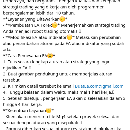
terpercaya, dan bergaransi, dengan kualitas dan ketepatan
r
strategi trading yang dikerjakan oleh programmer
berpengalaman lebih dari 10 tahun.
**Layanan yang Ditawarkan
*
- **Pembuatan EA Forex
* Menerjemahkan strategi trading
Anda menjadi robot trading otomatis.
- **Modifikasi EA atau Indikator
* Melakukan perubahan
atau penambahan aturan pada EA atau indikator yang sudah
ada.
**Cara Pemesanan EA
*
1. Tulis secara lengkap aturan atau strategi yang ingin
dijadikan EA.
2. Buat gambar pendukung untuk memperjelas aturan
tersebut
3. Kirimkan detail tersebut ke email
BuatEa.com@gmail.com
4. Tunggu balasan dalam waktu maksimal 1 hari kerja.
5. Setelah disetujui, pengerjaan EA akan diselesaikan dalam 3
hingga 4 hari kerja.
**Ketentuan Layanan
*
- Klien akan menerima file Mq4 setelah proyek selesai dan
sesuai dengan aturan yang disepakati.
- Garansi diberikan sesuai aturan; revisi akan dilakukan jika