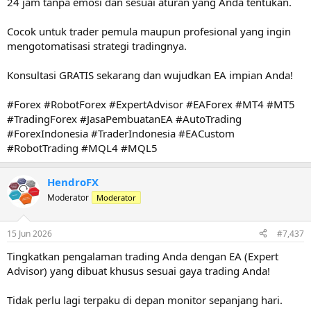
24 jam tanpa emosi dan sesuai aturan yang Anda tentukan.
Cocok untuk trader pemula maupun profesional yang ingin
mengotomatisasi strategi tradingnya.
Konsultasi GRATIS sekarang dan wujudkan EA impian Anda!
#Forex #RobotForex #ExpertAdvisor #EAForex #MT4 #MT5
#TradingForex #JasaPembuatanEA #AutoTrading
#ForexIndonesia #TraderIndonesia #EACustom
#RobotTrading #MQL4 #MQL5
HendroFX
Moderator
Moderator
15 Jun 2026
#7,437
Tingkatkan pengalaman trading Anda dengan EA (Expert
Advisor) yang dibuat khusus sesuai gaya trading Anda!
Tidak perlu lagi terpaku di depan monitor sepanjang hari.