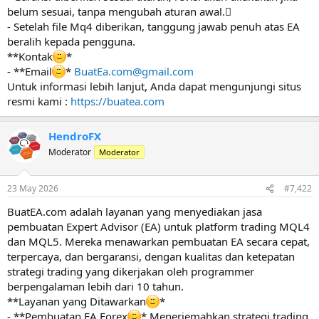
belum sesuai, tanpa mengubah aturan awal.
- Setelah file Mq4 diberikan, tanggung jawab penuh atas EA
beralih kepada pengguna.
**Kontak
*
- **Email
*
BuatEa.com@gmail.com
Untuk informasi lebih lanjut, Anda dapat mengunjungi situs
resmi kami :
https://buatea.com
HendroFX
Moderator
Moderator
23 May 2026
#7,422
BuatEA.com adalah layanan yang menyediakan jasa
pembuatan Expert Advisor (EA) untuk platform trading MQL4
dan MQL5. Mereka menawarkan pembuatan EA secara cepat,
terpercaya, dan bergaransi, dengan kualitas dan ketepatan
strategi trading yang dikerjakan oleh programmer
berpengalaman lebih dari 10 tahun.
**Layanan yang Ditawarkan
*
- **Pembuatan EA Forex
* Menerjemahkan strategi trading