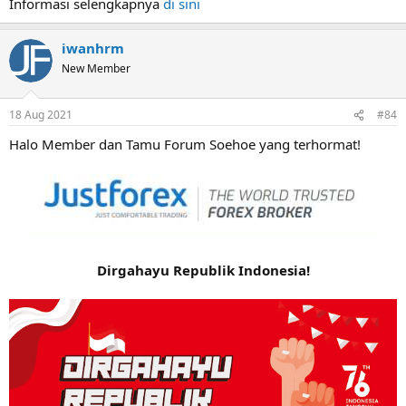
Informasi selengkapnya
di sini
iwanhrm
New Member
18 Aug 2021
#84
Halo Member dan Tamu Forum Soehoe yang terhormat!
Dirgahayu Republik Indonesia!