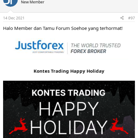
New Member
14 Dec 2021
#97
Halo Member dan Tamu Forum Soehoe yang terhormat!
Kontes Trading Happy Holiday