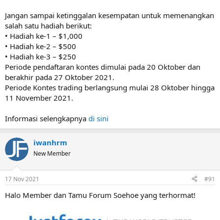
Jangan sampai ketinggalan kesempatan untuk memenangkan
salah satu hadiah berikut:
• Hadiah ke-1 – $1,000
• Hadiah ke-2 – $500
• Hadiah ke-3 – $250
Periode pendaftaran kontes dimulai pada 20 Oktober dan
berakhir pada 27 Oktober 2021.
Periode Kontes trading berlangsung mulai 28 Oktober hingga
11 November 2021.
Informasi selengkapnya
di sini
iwanhrm
New Member
17 Nov 2021
#91
Halo Member dan Tamu Forum Soehoe yang terhormat!