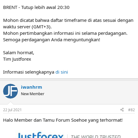
BRENT - Tutup lebih awal 20:30
Mohon dicatat bahwa daftar timeframe di atas sesuai dengan
waktu server (GMT+3).
Mohon pertimbangkan informasi ini selama perdagangan.
Semoga perdagangan Anda menguntungkan!
Salam hormat,
Tim Justforex
Informasi selengkapnya
di sini
iwanhrm
New Member
22 Jul 2021
#82
Halo Member dan Tamu Forum Soehoe yang terhormat!