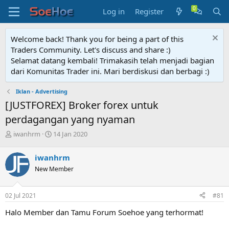
Log in
Register
Welcome back! Thank you for being a part of this
Traders Community. Let's discuss and share :)
Selamat datang kembali! Trimakasih telah menjadi bagian
dari Komunitas Trader ini. Mari berdiskusi dan berbagi :)
Iklan - Advertising
[JUSTFOREX] Broker forex untuk
perdagangan yang nyaman
T
S
iwanhrm
14 Jan 2020
h
t
r
a
iwanhrm
e
r
New Member
a
t
d
d
s
a
02 Jul 2021
#81
t
t
a
e
Halo Member dan Tamu Forum Soehoe yang terhormat!
r
t