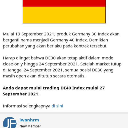
Mulai 19 September 2021, produk Germany 30 Index akan
berganti nama menjadi Germany 40 Index. Demikian
perubahan yang akan berlaku pada kontrak tersebut.
Harap diingat bahwa DE30 akan tetap aktif dalam mode
close-only hingga 24 September 2021. Setelah market tutup
di tanggal 24 September 2021, semua posisi DE30 yang
masih open akan ditutup secara otomatis.
Anda dapat mulai trading DE40 Index mulai 27
September 2021.
Informasi selengkapnya
di sini
iwanhrm
New Member