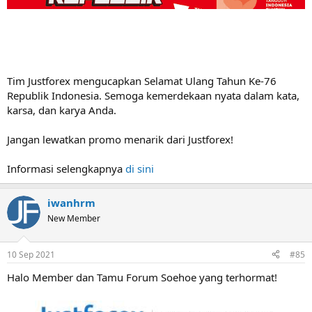
Tim Justforex mengucapkan Selamat Ulang Tahun Ke-76
Republik Indonesia. Semoga kemerdekaan nyata dalam kata,
karsa, dan karya Anda.
Jangan lewatkan promo menarik dari Justforex!
Informasi selengkapnya
di sini
iwanhrm
New Member
10 Sep 2021
#85
Halo Member dan Tamu Forum Soehoe yang terhormat!