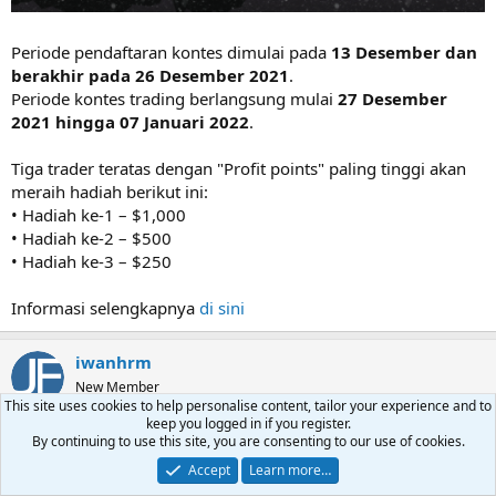
Periode pendaftaran kontes dimulai pada
13 Desember dan
berakhir pada 26 Desember 2021
.
Periode kontes trading berlangsung mulai
27 Desember
2021 hingga 07 Januari 2022
.
Tiga trader teratas dengan "Profit points" paling tinggi akan
meraih hadiah berikut ini:
• Hadiah ke-1 – $1,000
• Hadiah ke-2 – $500
• Hadiah ke-3 – $250
Informasi selengkapnya
di sini
iwanhrm
New Member
This site uses cookies to help personalise content, tailor your experience and to
keep you logged in if you register.
By continuing to use this site, you are consenting to our use of cookies.
15 Dec 2021
#98
Accept
Learn more…
Halo Member dan Tamu Forum Soehoe yang terhormat!