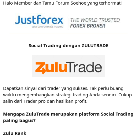
Halo Member dan Tamu Forum Soehoe yang terhormat!
Social Trading dengan ZULUTRADE
Dapatkan sinyal dari trader yang sukses. Tak perlu buang
waktu mengembangkan strategi trading Anda sendiri. Cukup
salin dari Trader pro dan hasilkan profit.
Mengapa ZuluTrade merupakan platform Social Trading
paling bagus?
Zulu Rank