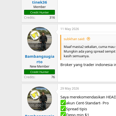
tinek36
t
e
Member
r
Credit Hunter
Credits
316
11 May 2026
subkhan said:
Maaf masta2 sekalian, cuma mau 
Mungkin ada yang spread sempit 
kasih semuanya.
Bambangsugia
rto
Broker yang trader indonesia in
New Member
Credit Hunter
Credits
76
29 May 2026
Saya merekomendasikan HEAD
akun Cent-Standart- Pro
Spread tipis
Depo min $1
Bambangsugia