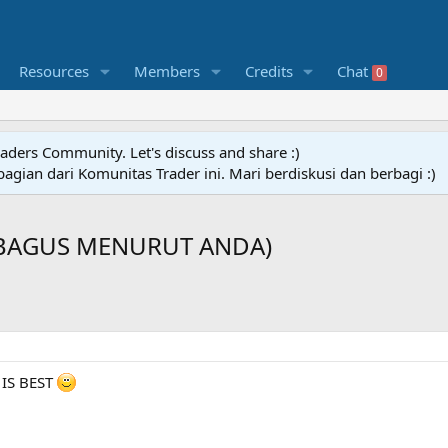
Resources
Members
Credits
Chat
0
raders Community. Let's discuss and share :)
agian dari Komunitas Trader ini. Mari berdiskusi dan berbagi :)
 BAGUS MENURUT ANDA)
IS BEST