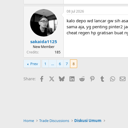
22.3 KB · Views: 2
08 Jul 2026
kalo depo wd lancar gw sih asa
sama aja, yg penting pinter2 ja
cheat regen hp gratisan buat n
sakaida1125
New Member
Credits
185
Prev
1
…
6
7
8
Facebook
X
Bluesky
LinkedIn
Reddit
Pinterest
Tumblr
Whats
E
Share:
Home
Trade Discussions
Diskusi Umum