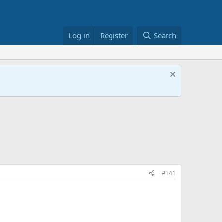
Log in
Register
Search
#141