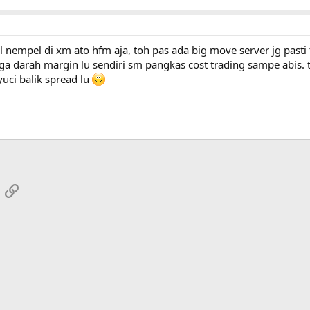
l nempel di xm ato hfm aja, toh pas ada big move server jg past
ga darah margin lu sendiri sm pangkas cost trading sampe abis. ti
yuci balik spread lu
App
mail
Link