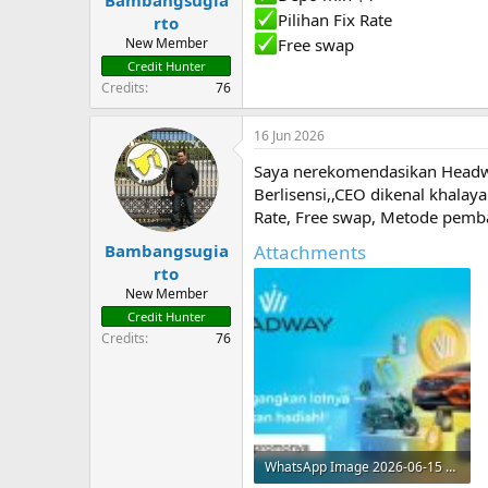
Pilihan Fix Rate
rto
New Member
Free swap
Credit Hunter
Credits
76
16 Jun 2026
Saya nerekomendasikan Headwa
Berlisensi,,CEO dikenal khalay
Rate, Free swap, Metode pembay
Attachments
Bambangsugia
rto
New Member
Credit Hunter
Credits
76
WhatsApp Image 2026-06-15 at 11.50.50.jpeg