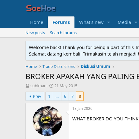
Home
Forums
What's new
Media
New posts
Search forums
Welcome back! Thank you for being a part of this T
Selamat datang kembali! Trimakasih telah menjadi b
Home
Trade Discussions
Diskusi Umum
BROKER APAKAH YANG PALING
T
S
subkhan
21 May 2015
h
t
Prev
1
…
6
7
8
r
a
e
r
a
t
18 Jan 2026
d
d
WHAT BROKER DO YOU THINK 
s
a
t
t
a
e
r