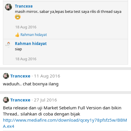
Trancexe
masih mirror.. sabar ya,lepas beta test saya rilis di thread saya
18 Aug 2016
Rahman hidayat
R
e
Rahman hidayat
a
siap
c
t
18 Aug 2016
i
o
n
s
Trancexe
11 Aug 2016
:
waduuh.. chat boxnya ilang
Trancexe
27 Jul 2016
Beta release dan uji Market Sebelum Full Version dan bikin
Thread.. silahkan di coba dengan bijak
http://www.mediafire.com/download/qcey1y78pfsfz5w/BBM
A.ex4