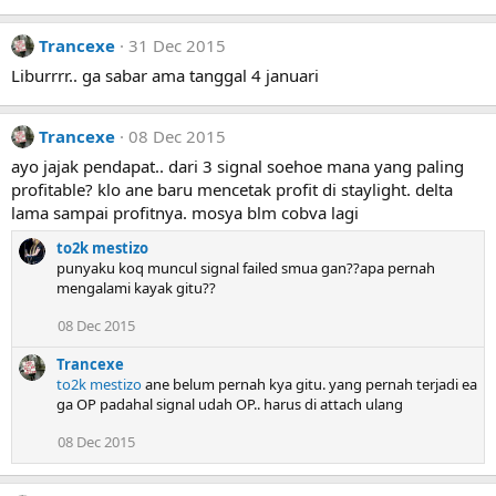
i
o
n
Trancexe
31 Dec 2015
s
Liburrrr.. ga sabar ama tanggal 4 januari
:
Trancexe
08 Dec 2015
ayo jajak pendapat.. dari 3 signal soehoe mana yang paling
profitable? klo ane baru mencetak profit di staylight. delta
lama sampai profitnya. mosya blm cobva lagi
to2k mestizo
punyaku koq muncul signal failed smua gan??apa pernah
mengalami kayak gitu??
08 Dec 2015
Trancexe
to2k mestizo
ane belum pernah kya gitu. yang pernah terjadi ea
ga OP padahal signal udah OP.. harus di attach ulang
08 Dec 2015