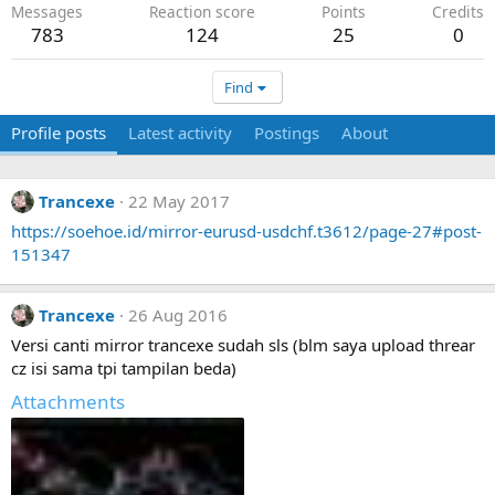
Messages
Reaction score
Points
Credits
783
124
25
0
Find
Profile posts
Latest activity
Postings
About
Trancexe
22 May 2017
https://soehoe.id/mirror-eurusd-usdchf.t3612/page-27#post-
151347
Trancexe
26 Aug 2016
Versi canti mirror trancexe sudah sls (blm saya upload threar
cz isi sama tpi tampilan beda)
Attachments