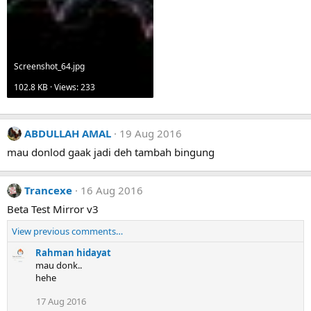
Screenshot_64.jpg
102.8 KB · Views: 233
ABDULLAH AMAL
19 Aug 2016
mau donlod gaak jadi deh tambah bingung
Trancexe
16 Aug 2016
Beta Test Mirror v3
View previous comments…
Rahman hidayat
mau donk..
hehe
17 Aug 2016