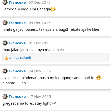
Trancexe
07 Dec 2015
Semoga Minggu ini Bahagia
Trancexe
04 Dec 2015
hihihi ga jadi panen.. tak apalah. bagi2 rebate aja ke klien
Trancexe
01 Dec 2015
mau jalan jauh.. saatnya matikan ea
ahmad rofendi
R
e
a
Trancexe
24 Nov 2015
c
t
avg stec dan adenan masih melenggang santai hari ini
i
alhamdulillah
o
n
s
Trancexe
17 Nov 2015
:
gregeet ama forex stay light ><