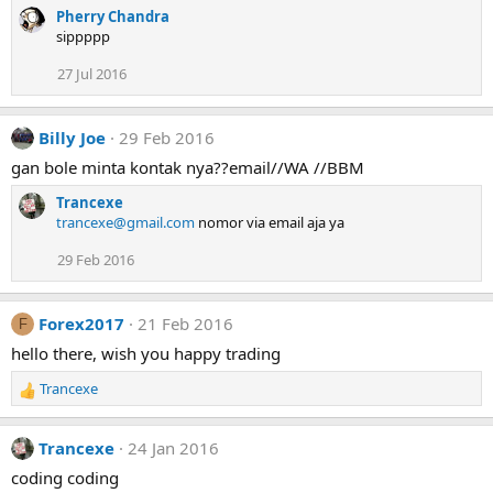
Pherry Chandra
sippppp
27 Jul 2016
Billy Joe
29 Feb 2016
gan bole minta kontak nya??email//WA //BBM
Trancexe
trancexe@gmail.com
nomor via email aja ya
29 Feb 2016
Forex2017
21 Feb 2016
F
hello there, wish you happy trading
Trancexe
R
e
a
Trancexe
24 Jan 2016
c
t
coding coding