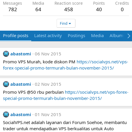
Messages
Media
Reaction score
Points
Credits
782
64
458
40
0
Find
Profile posts
Latest activity
Postings
Media
Albums
abastomi
06 Nov 2015
Promo VPS Murah, kode diskon PM
https://socialvps.net/vps-
forex-special-promo-termurah-bulan-november-2015/
abastomi
02 Nov 2015
Promo VPS @50 rbu perbulan
https://socialvps.net/vps-forex-
special-promo-termurah-bulan-november-2015/
abastomi
01 Nov 2015
SocialVPS.net adalah layanan dari Forum Soehoe, membantu
trader untuk mendapatkan VPS berkualitas untuk Auto