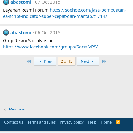
abastomi
07 Oct 2015
Layanan Resmi Forum
https://soehoe.com/jasa-pembuatan-
ea-script-indicator-super-cepat-dan-mantap.t1714/
abastomi
06 Oct 2015
Grup Resmi Socialvps.net
https://www.facebook.com/groups/SocialVPS/
First
Last
Prev
2 of 13
Next
Members
Contact us
Terms and rules
Privacy policy
Help
Home
R
S
S
®
Community platform by XenForo
© 2010-2025 XenForo Ltd.