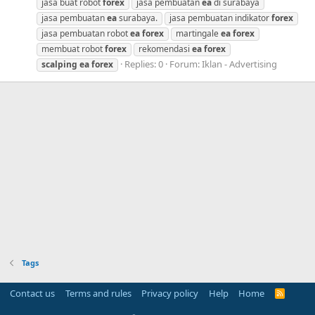
jasa buat robot
forex
jasa pembuatan
ea
di surabaya
jasa pembuatan
ea
surabaya.
jasa pembuatan indikator
forex
jasa pembuatan robot
ea
forex
martingale
ea
forex
membuat robot
forex
rekomendasi
ea
forex
Replies: 0
Forum:
Iklan - Advertising
scalping
ea
forex
Tags
Contact us
Terms and rules
Privacy policy
Help
Home
R
S
S