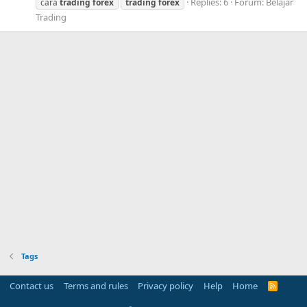
Replies: 6
Forum:
Belajar
cara
trading
forex
trading
forex
Trading
Tags
Contact us
Terms and rules
Privacy policy
Help
Home
R
S
S