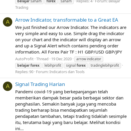
Replies: 4
Forum:
Belajar
belajar
saham
forex
saham
Trading
Arrow Indicator, transformable to a Great EA
A
We just finished our Arrow Indicator. The indicators are
very simple and easy to use. Simple drag the indicator
on your chart and the indicator will display an arrow
and up a Signal Alert which contains pending order
information. All Forex Pair TF : H1 GBP/USD GBP/JPY
AutoProfit
Thread
19 Dec 2020
arrow indicator
belajar
forex
lebihprofit
signal
forex
tradinglebihprofit
Replies: 90
Forum:
Indicators dan Tools
Signal Trading Harian
A
Pandemi covid-19 yang berkepanjangan telah
memberikan dampak besar pada berbagai sektor dan
penghasilan. Semakin banyak juga yang mencoba
trading berharap bisa mendapatkan sejumlah
pendapatan tambahan, tetapi trading tidaklah sesimple
itu, terutama bagi yang baru belajar. Melihat kondisi
ini...