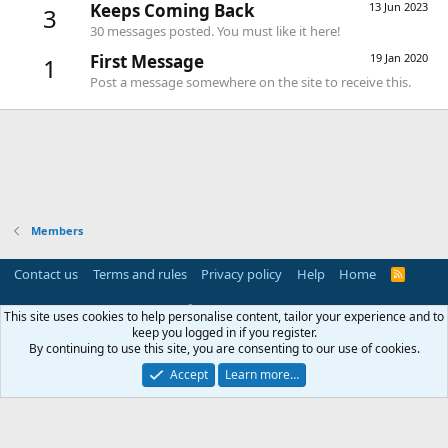
Keeps Coming Back
13 Jun 2023
3
30 messages posted. You must like it here!
First Message
19 Jan 2020
1
Post a message somewhere on the site to receive this.
Members
Contact us
Terms and rules
Privacy policy
Help
Home
R
S
S
®
Community platform by XenForo
© 2010-2025 XenForo Ltd.
This site uses cookies to help personalise content, tailor your experience and to
Parts of this site powered by
add-ons from DragonByte™
©2011-2026
keep you logged in if you register.
DragonByte Technologies
(
Details
)
By continuing to use this site, you are consenting to our use of cookies.
Perspective API by AddonsLab
Accept
Learn more…
Width
Queries
12
Time
0.1055s
Memory
2.86MB