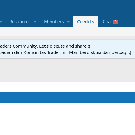
Resources
Members
Credits
Chat
0
raders Community. Let's discuss and share :)
agian dari Komunitas Trader ini. Mari berdiskusi dan berbagi :)