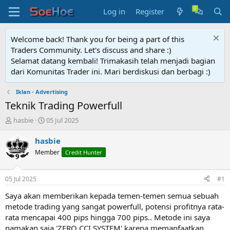
Log in
Register
Welcome back! Thank you for being a part of this
Traders Community. Let's discuss and share :)
Selamat datang kembali! Trimakasih telah menjadi bagian
dari Komunitas Trader ini. Mari berdiskusi dan berbagi :)
Iklan - Advertising
Teknik Trading Powerfull
T
S
hasbie
05 Jul 2025
h
t
r
a
hasbie
e
r
Member
Credit Hunter
a
t
d
d
s
a
05 Jul 2025
#1
t
t
a
e
Saya akan memberikan kepada temen-temen semua sebuah
r
metode trading yang sangat powerfull, potensi profitnya rata-
t
rata mencapai 400 pips hingga 700 pips.. Metode ini saya
e
namakan saja 'ZERO CCI SYSTEM' karena memanfaatkan