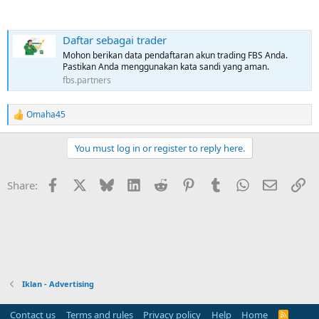
Daftar sebagai trader
Mohon berikan data pendaftaran akun trading FBS Anda.
Pastikan Anda menggunakan kata sandi yang aman.
fbs.partners
Omaha45
R
e
a
You must log in or register to reply here.
c
t
i
Facebook
X
Bluesky
LinkedIn
Reddit
Pinterest
Tumblr
WhatsApp
Email
Li
Share:
o
n
s
:
Iklan - Advertising
Contact us
Terms and rules
Privacy policy
Help
Home
R