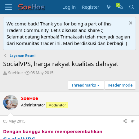
Log in
Register
Welcome back! Thank you for being a part of this
Traders Community. Let's discuss and share :)
Selamat datang kembali! Trimakasih telah menjadi bagian
dari Komunitas Trader ini. Mari berdiskusi dan berbagi :)
Layanan Resmi
SocialVPS, harga rakyat kualitas dahsyat
T
S
SoeHoe
05 May 2015
h
t
r
a
Threadmarks
Reader mode
e
r
a
t
SoeHoe
d
d
Administrator
Moderator
s
a
t
t
a
e
05 May 2015
#1
r
t
Dengan bangga kami mempersembahkan
e