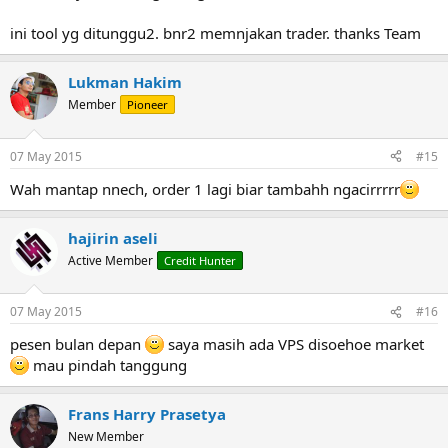
ini tool yg ditunggu2. bnr2 memnjakan trader. thanks Team
Lukman Hakim
Member
Pioneer
07 May 2015
#15
Wah mantap nnech, order 1 lagi biar tambahh ngacirrrrr
hajirin aseli
Active Member
Credit Hunter
07 May 2015
#16
pesen bulan depan
saya masih ada VPS disoehoe market
mau pindah tanggung
Frans Harry Prasetya
New Member