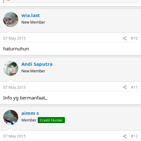
R
e
a
wia.last
c
t
New Member
i
o
n
07 May 2015
#10
s
:
haturnuhun
Andi Saputra
New Member
07 May 2015
#11
Info yg bermanfaat,,
aimm s
Member
Credit Hunter
07 May 2015
#12