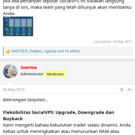
Jika ada pertanyan seputar SocialVPS ini sialakan langsung
tanya di sini, maka team yang telah dihunjuk akan membantu
Anda.
Last edited:
29 May 2015
HADI fEZI
,
Findexs
,
ngasep
and 10 others
R
e
a
SoeHoe
c
t
Administrator
Moderator
i
o
n
06 May 2015
#2
s
:
keterangan lanjutan...
Fleksibilitas SocialVPS: Upgrade, Downgrade dan
Buyback
Kami mengerti bahwa kebutuhan trader selalu dinamis. Anda
bebas untuk meningkatkan atau menurunkan RAM atau