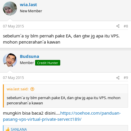
a
wia.last
c
t
New Member
i
o
n
07 May 2015
#8
s
:
sebelum`a sy blm pernah pake EA, dan gtw jg apa itu VPS.
mohon pencerahan`a kawan
Budsuna
Member
Credit Hunter
07 May 2015
#9
wia.last said:
sebelum`a sy blm pernah pake EA, dan gtw jg apa itu VPS. mohon
pencerahan`a kawan
mungkin bisa baca2 disini....
https://soehoe.com/panduan-
pasang-vps-virtual-private-server.t189/
SANLANA