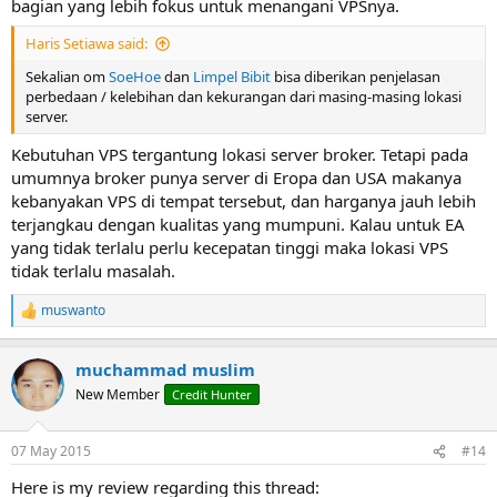
bagian yang lebih fokus untuk menangani VPSnya.
Haris Setiawa said:
Sekalian om
SoeHoe
dan
Limpel Bibit
bisa diberikan penjelasan
perbedaan / kelebihan dan kekurangan dari masing-masing lokasi
server.
Kebutuhan VPS tergantung lokasi server broker. Tetapi pada
umumnya broker punya server di Eropa dan USA makanya
kebanyakan VPS di tempat tersebut, dan harganya jauh lebih
terjangkau dengan kualitas yang mumpuni. Kalau untuk EA
yang tidak terlalu perlu kecepatan tinggi maka lokasi VPS
tidak terlalu masalah.
muswanto
R
e
a
muchammad muslim
c
t
New Member
Credit Hunter
i
o
n
07 May 2015
#14
s
:
Here is my review regarding this thread: