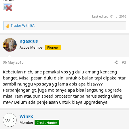
Last edited:
01 Jul 2016
Trader With EA
R
e
a
ngasqus
c
t
Active Member
Pioneer
i
o
n
06 May 2015
#3
s
:
Kebetulan nich, ane pemakai vps yg dulu emang kenceng
banget. Misal pesan dulu disini untuk 6 bulan tapi dipake ntar
sambil nunggu vps saya yg lama abis apa bisa????
Perpanjangan gt, juga mo tanya apa bisa langsung upgrade
misal ram ataupun speed procesor tanpa harus seting ulang
mt4? Belum ada penjelasan untuk biaya upgradenya
WinFx
Member
Credit Hunter