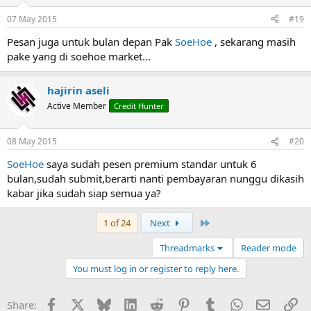
o
n
07 May 2015
#19
s
:
Pesan juga untuk bulan depan Pak
SoeHoe
, sekarang masih
pake yang di soehoe market...
hajirin aseli
Active Member
Credit Hunter
08 May 2015
#20
SoeHoe
saya sudah pesen premium standar untuk 6
bulan,sudah submit,berarti nanti pembayaran nunggu dikasih
kabar jika sudah siap semua ya?
Last
1 of 24
Next
Threadmarks
Reader mode
You must log in or register to reply here.
Facebook
X
Bluesky
LinkedIn
Reddit
Pinterest
Tumblr
WhatsApp
Email
Li
Share: