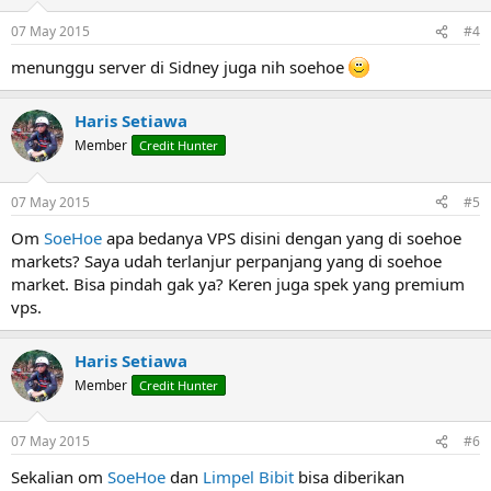
07 May 2015
#4
menunggu server di Sidney juga nih soehoe
Haris Setiawa
Member
Credit Hunter
07 May 2015
#5
Om
SoeHoe
apa bedanya VPS disini dengan yang di soehoe
markets? Saya udah terlanjur perpanjang yang di soehoe
market. Bisa pindah gak ya? Keren juga spek yang premium
vps.
Haris Setiawa
Member
Credit Hunter
07 May 2015
#6
Sekalian om
SoeHoe
dan
Limpel Bibit
bisa diberikan