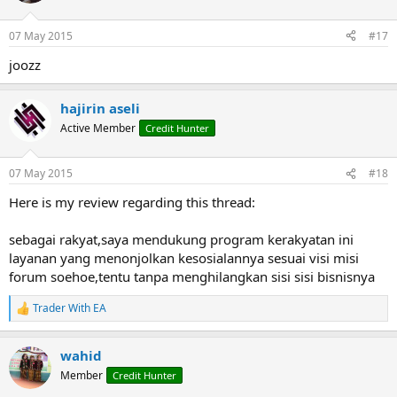
07 May 2015
#17
joozz
hajirin aseli
Active Member
Credit Hunter
07 May 2015
#18
Here is my review regarding this thread:
sebagai rakyat,saya mendukung program kerakyatan ini
layanan yang menonjolkan kesosialannya sesuai visi misi
forum soehoe,tentu tanpa menghilangkan sisi sisi bisnisnya
Trader With EA
R
e
a
wahid
c
t
Member
Credit Hunter
i