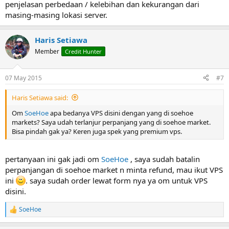
penjelasan perbedaan / kelebihan dan kekurangan dari
masing-masing lokasi server.
Haris Setiawa
Member
Credit Hunter
07 May 2015
#7
Haris Setiawa said:
Om
SoeHoe
apa bedanya VPS disini dengan yang di soehoe
markets? Saya udah terlanjur perpanjang yang di soehoe market.
Bisa pindah gak ya? Keren juga spek yang premium vps.
pertanyaan ini gak jadi om
SoeHoe
, saya sudah batalin
perpanjangan di soehoe market n minta refund, mau ikut VPS
ini
. saya sudah order lewat form nya ya om untuk VPS
disini.
SoeHoe
R
e