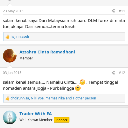
o
n
23 May 2015
#11
s
:
salam kenal..saya Dari Malaysia msih baru DLM forex diminta
tunjuk ajar Dari semua...terima kasih
hajirin aseli
R
e
a
Azzahra Cinta Ramadhani
c
t
Member
i
o
n
03 Jun 2015
#12
s
:
salam kenal semua.... Namaku Cinta,....
. Tempat tinggal
nomaden antara Jogja - Purbalingga
choirunnisa
,
NikType
,
mamas nika
and 1 other person
R
e
a
Trader With EA
c
t
Well-Known Member
Pioneer
i
o