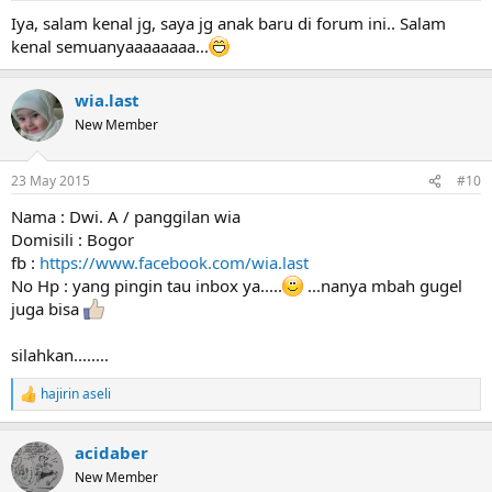
:
Iya, salam kenal jg, saya jg anak baru di forum ini.. Salam
kenal semuanyaaaaaaaa...
wia.last
New Member
23 May 2015
#10
Nama : Dwi. A / panggilan wia
Domisili : Bogor
fb :
https://www.facebook.com/wia.last
No Hp : yang pingin tau inbox ya.....
...nanya mbah gugel
juga bisa
silahkan........
hajirin aseli
R
e
a
acidaber
c
t
New Member
i