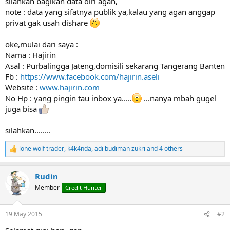
silahkan bagikan data diri agan,
r
note : data yang sifatnya publik ya,kalau yang agan anggap
privat gak usah dishare
oke,mulai dari saya :
Nama : Hajirin
Asal : Purbalingga Jateng,domisili sekarang Tangerang Banten
Fb :
https://www.facebook.com/hajirin.aseli
Website :
www.hajirin.com
No Hp : yang pingin tau inbox ya.....
...nanya mbah gugel
juga bisa
silahkan........
lone wolf trader
,
k4k4nda
,
adi budiman zukri
and 4 others
R
e
a
Rudin
c
t
Member
Credit Hunter
i
o
n
19 May 2015
#2
s
: