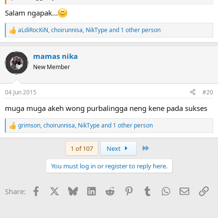
Salam ngapak...
aLdiRocKiN
,
choirunnisa
,
NikType
and 1 other person
R
e
a
mamas nika
c
t
New Member
i
o
n
04 Jun 2015
#20
s
:
muga muga akeh wong purbalingga neng kene pada sukses
grimson
,
choirunnisa
,
NikType
and 1 other person
R
e
a
Last
1 of 107
Next
c
t
You must log in or register to reply here.
i
o
n
Facebook
X
Bluesky
LinkedIn
Reddit
Pinterest
Tumblr
WhatsApp
Email
Li
Share:
s
: