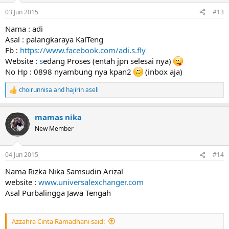
n
03 Jun 2015
#13
s
:
Nama : adi
Asal : palangkaraya KalTeng
Fb :
https://www.facebook.com/adi.s.fly
Website :
s
edang Proses (entah jpn selesai nya)
No Hp : 0898 nyambung nya kpan2
(inbox aja)
choirunnisa
and
hajirin aseli
R
e
a
mamas nika
c
t
New Member
i
o
n
04 Jun 2015
#14
s
:
Nama Rizka Nika Samsudin Arizal
website :
www.universalexchanger.com
Asal Purbalingga Jawa Tengah
Azzahra Cinta Ramadhani said: