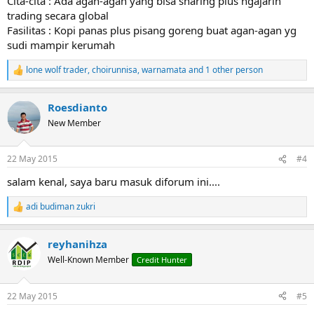
Cita-cita : Ada agan-agan yang bisa sharing plus ngajarin
trading secara global
Fasilitas : Kopi panas plus pisang goreng buat agan-agan yg
sudi mampir kerumah
lone wolf trader
,
choirunnisa
,
warnamata
and 1 other person
R
e
a
Roesdianto
c
t
New Member
i
o
n
22 May 2015
#4
s
:
salam kenal, saya baru masuk diforum ini....
adi budiman zukri
R
e
a
reyhanihza
c
t
Well-Known Member
Credit Hunter
i
o
n
22 May 2015
#5
s
: