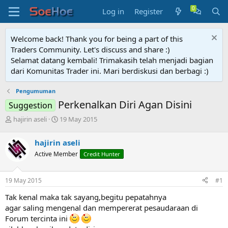
Log in
Register
Welcome back! Thank you for being a part of this
Traders Community. Let's discuss and share :)
Selamat datang kembali! Trimakasih telah menjadi bagian
dari Komunitas Trader ini. Mari berdiskusi dan berbagi :)
Pengumuman
Perkenalkan Diri Agan Disini
Suggestion
T
S
hajirin aseli
19 May 2015
h
t
r
a
hajirin aseli
e
r
Active Member
Credit Hunter
a
t
d
d
s
a
19 May 2015
#1
t
t
a
e
Tak kenal maka tak sayang,begitu pepatahnya
r
agar saling mengenal dan mempererat pesaudaraan di
t
Forum tercinta ini
e