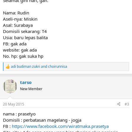
Selamat gini hari, gan.
Nama: Rudin
Aseli-nya: Miskin
Asal: Surabaya
Domisili sekarang: T4
Usia: baru lepas balita
FB: gak ada
website: gak ada
No. hp: gak suka hp
adi budiman zukri
and
choirunnisa
R
e
a
tarso
c
t
New Member
i
o
n
20 May 2015
#3
s
:
nama : prasetyo
Domisili : perbatasan magelang - jogja
FB :
https://www.facebook.com/wiratmaka.prasetya