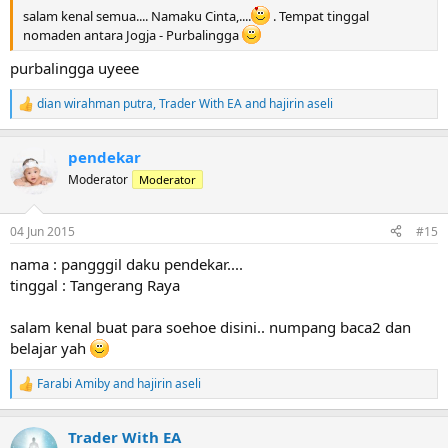
salam kenal semua.... Namaku Cinta,....
. Tempat tinggal
nomaden antara Jogja - Purbalingga
purbalingga uyeee
dian wirahman putra
,
Trader With EA
and
hajirin aseli
R
e
a
pendekar
c
t
Moderator
Moderator
i
o
n
04 Jun 2015
#15
s
:
nama : pangggil daku pendekar....
tinggal : Tangerang Raya
salam kenal buat para soehoe disini.. numpang baca2 dan
belajar yah
Farabi Amiby
and
hajirin aseli
R
e
a
Trader With EA
c