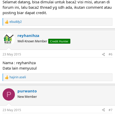
Selamat datang, bisa dimulai untuk baca2 visi misi, aturan di
forum ini, lalu baca2 thread yg sdh ada, ikutan comment atau
posting biar dapat credit.
ebuddy2
R
e
a
reyhanihza
c
t
Well-Known Member
Credit Hunter
i
o
n
23 May 2015
#6
s
:
Nama : reyhanihza
Data lain menyusul
hajirin aseli
R
e
a
purwanto
c
P
t
New Member
i
o
n
23 May 2015
#7
s