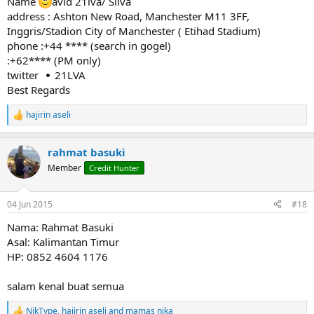
Name
avid 21lva/ Silva
address : Ashton New Road, Manchester M11 3FF,
Inggris/Stadion City of Manchester ( Etihad Stadium)
phone :+44 **** (search in gogel)
:+62**** (PM only)
twitter
21LVA
Best Regards
hajirin aseli
R
e
a
rahmat basuki
c
t
Member
Credit Hunter
i
o
n
04 Jun 2015
#18
s
:
Nama: Rahmat Basuki
Asal: Kalimantan Timur
HP: 0852 4604 1176
salam kenal buat semua
NikType
,
hajirin aseli
and
mamas nika