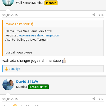
t
Well-Known Member
Pioneer
i
o
n
04 Jun 2015
#16
s
:
mamas nika said:
Nama Rizka Nika Samsudin Arizal
website :
www.universalexchanger.com
Asal Purbalingga Jawa Tengah
purbalingga uyeee
wah ada changer juga neh mantaap
ebuddy2
R
e
a
David 51LVA
c
t
Member
Credit Hunter
i
o
n
04 Jun 2015
#17
s
: