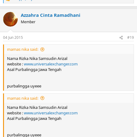
R
e
a
Azzahra Cinta Ramadhani
c
t
Member
i
o
n
04 Jun 2015
#19
s
:
mamas nika said:
Nama Rizka Nika Samsudin Arizal
website :
www.universalexchanger.com
Asal Purbalingga Jawa Tengah
purbalingga uyeee
mamas nika said:
Nama Rizka Nika Samsudin Arizal
website :
www.universalexchanger.com
Asal Purbalingga Jawa Tengah
purbalingga uyeee