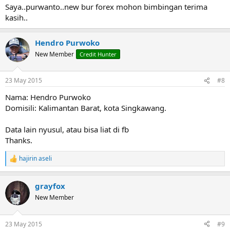
:
Saya..purwanto..new bur forex mohon bimbingan terima
kasih..
Hendro Purwoko
New Member
Credit Hunter
23 May 2015
#8
Nama: Hendro Purwoko
Domisili: Kalimantan Barat, kota Singkawang.
Data lain nyusul, atau bisa liat di fb
Thanks.
hajirin aseli
R
e
a
grayfox
c
t
New Member
i
o
n
23 May 2015
#9
s