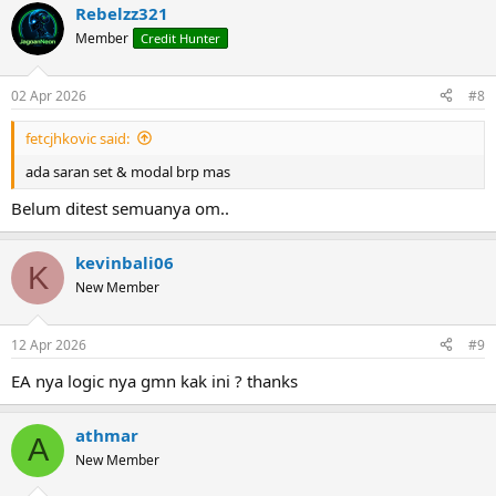
Rebelzz321
Member
Credit Hunter
02 Apr 2026
#8
fetcjhkovic said:
ada saran set & modal brp mas
Belum ditest semuanya om..
kevinbali06
K
New Member
12 Apr 2026
#9
EA nya logic nya gmn kak ini ? thanks
athmar
A
New Member