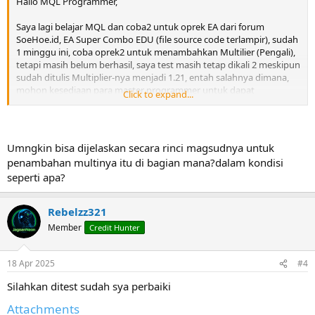
Hallo MQL Programmer,
Saya lagi belajar MQL dan coba2 untuk oprek EA dari forum
SoeHoe.id, EA Super Combo EDU (file source code terlampir), sudah
1 minggu ini, coba oprek2 untuk menambahkan Multilier (Pengali),
tetapi masih belum berhasil, saya test masih tetap dikali 2 meskipun
sudah ditulis Multiplier-nya menjadi 1.21, entah salahnya dimana,
mohon kesediaan para master programmer untuk dapat
Click to expand...
membantu, agar Multiplier ini jalan, mohon bantuannya, terima
kasih atas perhatian dan bantuannya.
Best Regards,
Umngkin bisa dijelaskan secara rinci magsudnya untuk
Alexander Saputra
penambahan multinya itu di bagian mana?dalam kondisi
seperti apa?
Rebelzz321
Member
Credit Hunter
18 Apr 2025
#4
Silahkan ditest sudah sya perbaiki
Attachments