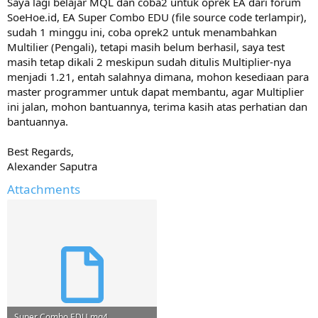
Saya lagi belajar MQL dan coba2 untuk oprek EA dari forum
e
SoeHoe.id, EA Super Combo EDU (file source code terlampir),
r
sudah 1 minggu ini, coba oprek2 untuk menambahkan
Multilier (Pengali), tetapi masih belum berhasil, saya test
masih tetap dikali 2 meskipun sudah ditulis Multiplier-nya
menjadi 1.21, entah salahnya dimana, mohon kesediaan para
master programmer untuk dapat membantu, agar Multiplier
ini jalan, mohon bantuannya, terima kasih atas perhatian dan
bantuannya.
Best Regards,
Alexander Saputra
Attachments
Super Combo EDU.mq4