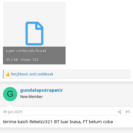
super combo edu fix.ex4
35.2 KB · Views: 102
fetcjhkovic
and
cooldesak
R
e
a
gundalaputrapetir
c
G
t
New Member
i
o
n
09 Jun 2025
#5
s
:
terima kasih Rebelzz321 BT luar biasa, FT belum coba