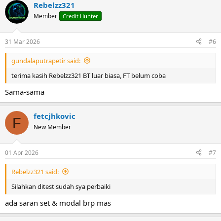
Rebelzz321
Member
Credit Hunter
31 Mar 2026
#6
gundalaputrapetir said:
terima kasih Rebelzz321 BT luar biasa, FT belum coba
Sama-sama
fetcjhkovic
F
New Member
01 Apr 2026
#7
Rebelzz321 said:
Silahkan ditest sudah sya perbaiki
ada saran set & modal brp mas