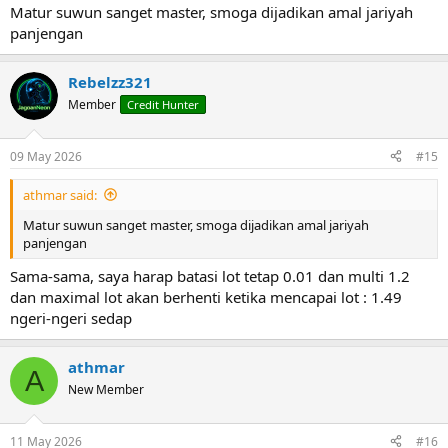
Matur suwun sanget master, smoga dijadikan amal jariyah
panjengan
Rebelzz321
Member
Credit Hunter
09 May 2026
#15
athmar said:
Matur suwun sanget master, smoga dijadikan amal jariyah
panjengan
Sama-sama, saya harap batasi lot tetap 0.01 dan multi 1.2
dan maximal lot akan berhenti ketika mencapai lot : 1.49
ngeri-ngeri sedap
athmar
A
New Member
11 May 2026
#16