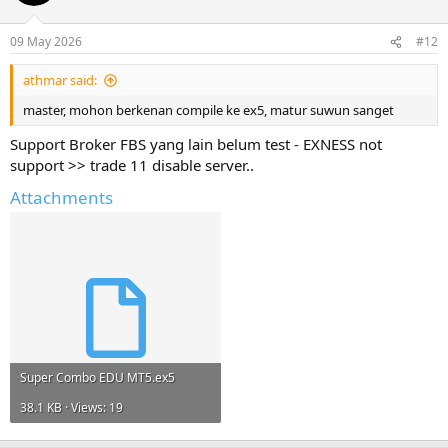
09 May 2026
#12
athmar said:
master, mohon berkenan compile ke ex5, matur suwun sanget
Support Broker FBS yang lain belum test - EXNESS not
support >> trade 11 disable server..
Attachments
Super Combo EDU MT5.ex5
38.1 KB · Views: 19