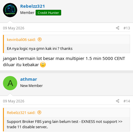
Rebelzz321
Member
Credit Hunter
09 May 2026
#13
kevinbali06 said:
EA nya logic nya gmn kak ini ? thanks
jangan bermain lot besar max multipier 1.5 min 5000 CENT
diluar itu kebakar
athmar
A
New Member
09 May 2026
#14
Rebelzz321 said:
Support Broker FBS yang lain belum test - EXNESS not support >>
trade 11 disable server..