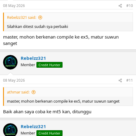
08 May 2026
#10
Rebelzz321 said:
Silahkan ditest sudah sya perbaiki
master, mohon berkenan compile ke ex5, matur suwun
sanget
Rebelzz321
Member
Credit Hunter
08 May 2026
#11
athmar said:
master, mohon berkenan compile ke ex5, matur suwun sanget
Baik akan saya coba ke mt5 kan, ditunggu
Rebelzz321
Member
Credit Hunter