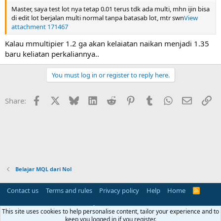
Master, saya test lot nya tetap 0.01 terus tdk ada multi, mhn ijin bisa
di edit lot berjalan multi normal tanpa batasab lot, mtr swn
View
attachment 171467
Kalau mmultipier 1.2 ga akan kelaiatan naikan menjadi 1.35
baru keliatan perkaliannya..
You must log in or register to reply here.
Facebook
X
Bluesky
LinkedIn
Reddit
Pinterest
Tumblr
WhatsApp
Email
Li
Share:
Belajar MQL dari Nol
Contact us
Terms and rules
Privacy policy
Help
Home
R
S
S
®
Community platform by XenForo
© 2010-2025 XenForo Ltd.
This site uses cookies to help personalise content, tailor your experience and to
Parts of this site powered by
add-ons from DragonByte™
©2011-2026
keep you logged in if you register.