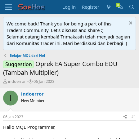
Log in
Register
Welcome back! Thank you for being a part of this
Traders Community. Let's discuss and share :)
Selamat datang kembali! Trimakasih telah menjadi bagian
dari Komunitas Trader ini. Mari berdiskusi dan berbagi :)
Belajar MQL dari Nol
Oprek EA Super Combo EDU
Suggestion
(Tambah Multiplier)
T
S
indoerror
06 Jan 2023
h
t
r
a
indoerror
I
e
r
New Member
a
t
d
d
s
a
06 Jan 2023
#1
t
t
a
e
Hallo MQL Programmer,
r
t