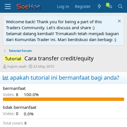
Log in
Register
Welcome back! Thank you for being a part of this
Traders Community. Let's discuss and share :)
Selamat datang kembali! Trimakasih telah menjadi bagian
dari Komunitas Trader ini. Mari berdiskusi dan berbagi :)
Tutorial Forum
Cara transfer credit/equity
Tutorial
T
S
hajirin aseli
22 May 2015
h
t
r
apakah tutorial ini bermanfaat bagi anda?
a
e
r
a
t
bermanfaat
d
d
Votes:
8
100.0%
s
a
t
t
a
e
tidak bermanfaat
r
Votes:
0
0.0%
t
e
Total voters
8