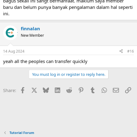
bagus sekali ini sangt bermanfaat. maklum saya member
baru dan belum punya banyak pengalaman dalam hal seperti
ini.
finnalan
New Member
14 Aug 2024
#16
yeah all the peoples can transfer quickly
You must log in or register to reply here.
Facebook
X
Bluesky
LinkedIn
Reddit
Pinterest
Tumblr
WhatsApp
Email
Li
Share:
Tutorial Forum