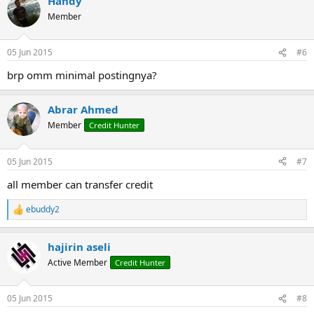
Handy
c
t
Member
i
o
n
05 Jun 2015
#6
s
:
brp omm minimal postingnya?
Abrar Ahmed
Member
Credit Hunter
05 Jun 2015
#7
all member can transfer credit
ebuddy2
R
e
a
hajirin aseli
c
t
Active Member
Credit Hunter
i
o
n
05 Jun 2015
#8
s