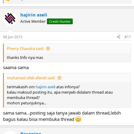
R
e
a
hajirin aseli
c
t
Active Member
Credit Hunter
i
o
n
06 Jun 2015
#11
s
:
Pherry Chandra said:
thanks Info nya mas
saama sama
muhamad sifak afandi said:
terimakasih om
hajirin aseli
atas infonya?
kalau maksud posting itu, apa menjwb didalam thread atau
membuka thread?
mohon petunjuknya...
sama sama...posting saja tanya jawab dalam thread,lebih
bagus kalau bisa membuka thread
Pavonine