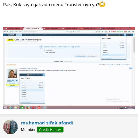
:
Pak, Kok saya gak ada menu Transfer nya ya?
muhamad sifak afandi
Member
Credit Hunter