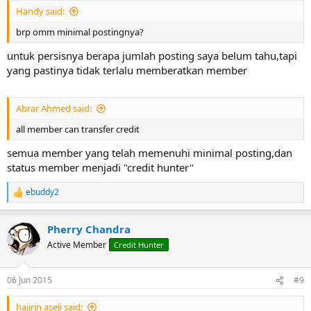
:
Handy said:
brp omm minimal postingnya?
untuk persisnya berapa jumlah posting saya belum tahu,tapi
yang pastinya tidak terlalu memberatkan member
Abrar Ahmed said:
all member can transfer credit
semua member yang telah memenuhi minimal posting,dan
status member menjadi "credit hunter"
ebuddy2
R
e
a
Pherry Chandra
c
t
Active Member
Credit Hunter
i
o
n
06 Jun 2015
#9
s
:
hajirin aseli said: