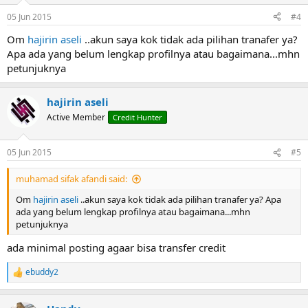
05 Jun 2015
#4
Om
hajirin aseli
..akun saya kok tidak ada pilihan tranafer ya?
Apa ada yang belum lengkap profilnya atau bagaimana...mhn
petunjuknya
hajirin aseli
Active Member
Credit Hunter
05 Jun 2015
#5
muhamad sifak afandi said:
Om
hajirin aseli
..akun saya kok tidak ada pilihan tranafer ya? Apa
ada yang belum lengkap profilnya atau bagaimana...mhn
petunjuknya
ada minimal posting agaar bisa transfer credit
ebuddy2
R
e
a