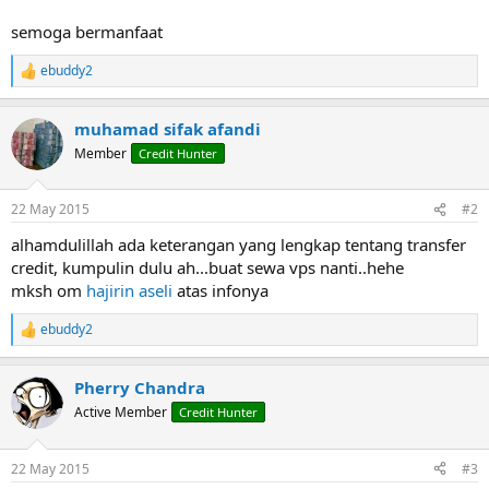
semoga bermanfaat
ebuddy2
R
e
a
muhamad sifak afandi
c
t
Member
Credit Hunter
i
o
n
22 May 2015
#2
s
:
alhamdulillah ada keterangan yang lengkap tentang transfer
credit, kumpulin dulu ah...buat sewa vps nanti..hehe
mksh om
hajirin aseli
atas infonya
ebuddy2
R
e
a
Pherry Chandra
c
t
Active Member
Credit Hunter
i
o
n
22 May 2015
#3
s