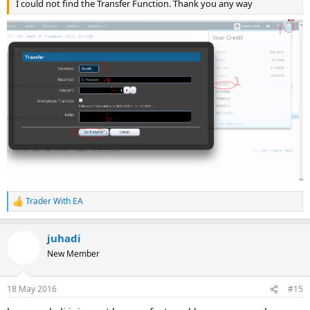
I could not find the Transfer Function. Thank you any way
Trader With EA
R
e
a
juhadi
c
t
New Member
i
o
n
18 May 2016
#15
s
: