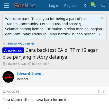
Log in
Register
Welcome back! Thank you for being a part of this
Traders Community. Let's discuss and share :)
Selamat datang kembali! Trimakasih telah menjadi bagian
dari Komunitas Trader ini. Mari berdiskusi dan berbagi :)
Belajar MQL dari Nol
Cara backtest EA di TF m15 agar
Answered
bisa panjang history datanya
T
S
Edward Suwu
02 Feb 2016
h
t
r
a
Edward Suwu
e
r
Member
a
t
d
d
s
a
02 Feb 2016
#1
t
t
a
e
Para Master di sini, saya baru forum ini.
r
t