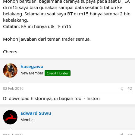
Mohon bantuan, bagaimana caranya supaya pada saat BT EA
e
di m15 saya bisa gunakan sampai data sekitar 5 tahun ke
r
belakang. Selama ini saat saya BT di m15 hanya sampai 2 bln
kebelakang.
Catatan: EA ini hanya utk TF m15.
Mohon jawaban dari teman trader semua.
Cheers
hasegawa
New Member
Credit Hunter
02 Feb 2016
#2
Di download historinya, di bagian tool - histori
Edward Suwu
Member