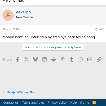
Melu nyimak
aekerpo
A
New Member
29 Nov 2018
#7
mohon bantuan untuk step by step nya back tes ea dong
You must log in or register to reply here.
Facebook
X
Bluesky
LinkedIn
Reddit
Pinterest
Tumblr
WhatsApp
Email
Li
Share:
Belajar MQL dari Nol
Contact us
Terms and rules
Privacy policy
Help
Home
R
S