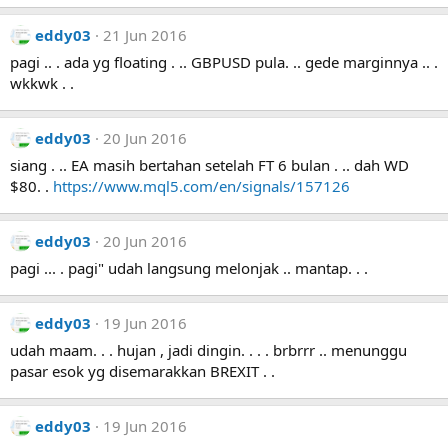
eddy03
21 Jun 2016
pagi .. . ada yg floating . .. GBPUSD pula. .. gede marginnya .. .
wkkwk . .
eddy03
20 Jun 2016
siang . .. EA masih bertahan setelah FT 6 bulan . .. dah WD
$80. .
https://www.mql5.com/en/signals/157126
eddy03
20 Jun 2016
pagi ... . pagi" udah langsung melonjak .. mantap. . .
eddy03
19 Jun 2016
udah maam. . . hujan , jadi dingin. . . . brbrrr .. menunggu
pasar esok yg disemarakkan BREXIT . .
eddy03
19 Jun 2016