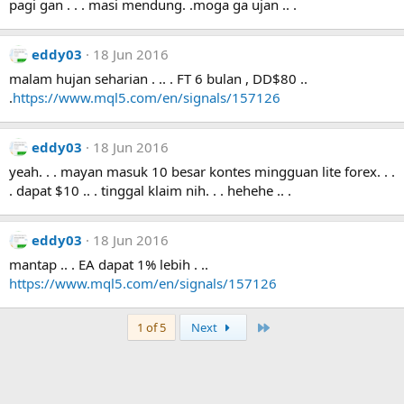
pagi gan . . . masi mendung. .moga ga ujan .. .
eddy03
18 Jun 2016
malam hujan seharian . .. . FT 6 bulan , DD$80 ..
.
https://www.mql5.com/en/signals/157126
eddy03
18 Jun 2016
yeah. . . mayan masuk 10 besar kontes mingguan lite forex. . .
. dapat $10 .. . tinggal klaim nih. . . hehehe .. .
eddy03
18 Jun 2016
mantap .. . EA dapat 1% lebih . ..
https://www.mql5.com/en/signals/157126
Last
1 of 5
Next