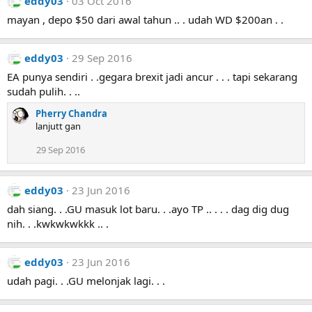
eddy03
03 Oct 2016
mayan , depo $50 dari awal tahun .. . udah WD $200an . .
eddy03
29 Sep 2016
EA punya sendiri . .gegara brexit jadi ancur . . . tapi sekarang
sudah pulih. . ..
Pherry Chandra
lanjutt gan
29 Sep 2016
eddy03
23 Jun 2016
dah siang. . .GU masuk lot baru. . .ayo TP .. . . . dag dig dug
nih. . .kwkwkwkkk .. .
eddy03
23 Jun 2016
udah pagi. . .GU melonjak lagi. . .